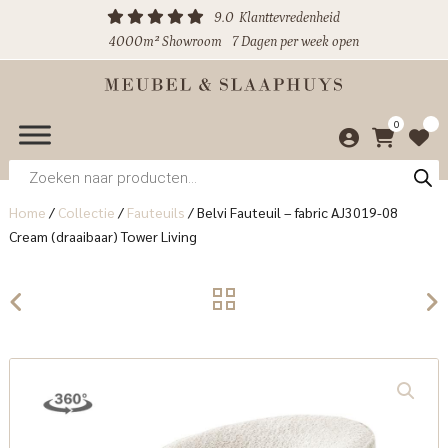
9.0
Klanttevredenheid
4000m² Showroom
7 Dagen per week open
0
Producten
zoeken
Home
/
Collectie
/
Fauteuils
/
Belvi Fauteuil – fabric AJ3019-08
Cream (draaibaar) Tower Living