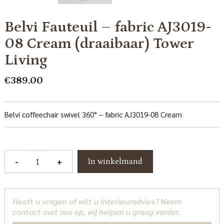
Belvi Fauteuil – fabric AJ3019-
08 Cream (draaibaar) Tower
Living
€
389.00
Belvi coffeechair swivel 360° – fabric AJ3019-08 Cream
Belvi
-
+
In winkelmand
Fauteuil
-
fabric
Heeft u vragen of wilt u interieuradvies? Neem
AJ3019-
contact met ons op, wij helpen u graag verder.
08