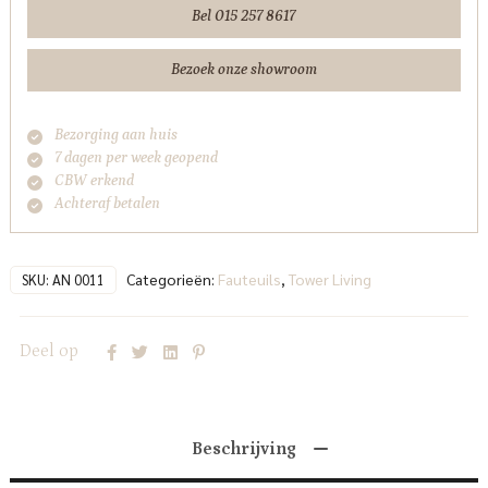
Cream
Bel 015 257 8617
(draaibaar)
Tower
Bezoek onze showroom
Living
aantal
Bezorging aan huis
7 dagen per week geopend
CBW erkend
Achteraf betalen
Categorieën:
Fauteuils
,
Tower Living
SKU:
AN 0011
Deel op
Beschrijving