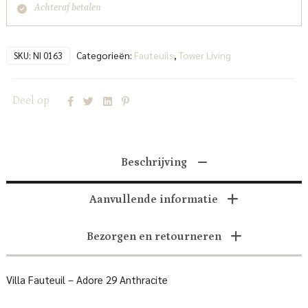
Achteraf betalen
Categorieën:
Fauteuils
,
Tower Living
SKU:
NI 0163
Deel op
Beschrijving
Aanvullende informatie
Bezorgen en retourneren
Villa Fauteuil – Adore 29 Anthracite