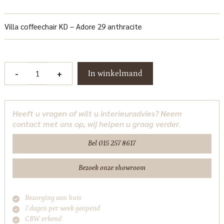
Villa coffeechair KD – Adore 29 anthracite
Villa
-
+
In winkelmand
Fauteuil
-
Adore
Heeft u vragen of wilt u interieuradvies? Neem
29
contact met ons op, wij helpen u graag verder.
Anthracite
Tower
Bel 015 257 8617
Living
aantal
Bezoek onze showroom
Bezorging aan huis
7 dagen per week geopend
CBW erkend