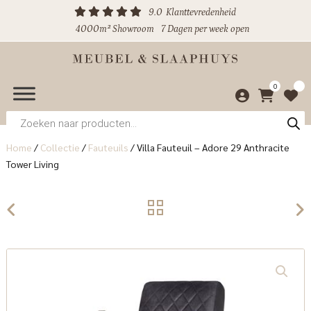
9.0
Klanttevredenheid
4000m² Showroom
7 Dagen per week open
0
Producten
zoeken
Home
/
Collectie
/
Fauteuils
/
Villa Fauteuil – Adore 29 Anthracite
Tower Living