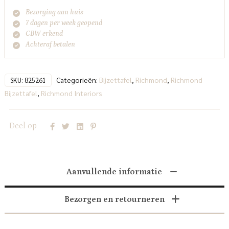
Bezorging aan huis
7 dagen per week geopend
CBW erkend
Achteraf betalen
Categorieën:
Bijzettafel
,
Richmond
,
Richmond
SKU:
825261
Bijzettafel
,
Richmond Interiors
Deel op
Aanvullende informatie
Bezorgen en retourneren