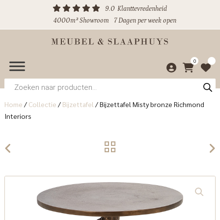
9.0
Klanttevredenheid
4000m² Showroom
7 Dagen per week open
0
Producten
zoeken
Home
/
Collectie
/
Bijzettafel
/
Bijzettafel Misty bronze Richmond
Interiors