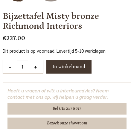
Bijzettafel Misty bronze
Richmond Interiors
€
237.00
Dit product is op voorraad. Levertijd 5-10 werkdagen
Bijzettafel
-
+
In winkelmand
Misty
bronze
Richmond
Heeft u vragen of wilt u interieuradvies? Neem
Interiors
contact met ons op, wij helpen u graag verder.
aantal
Bel 015 257 8617
Bezoek onze showroom