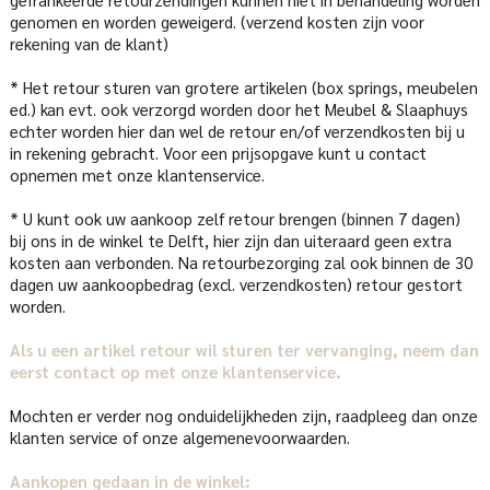
genomen en worden geweigerd. (verzend kosten zijn voor
rekening van de klant)
* Het retour sturen van grotere artikelen (box springs, meubelen
ed.) kan evt. ook verzorgd worden door het Meubel & Slaaphuys
echter worden hier dan wel de retour en/of verzendkosten bij u
in rekening gebracht. Voor een prijsopgave kunt u contact
opnemen met onze klantenservice.
* U kunt ook uw aankoop zelf retour brengen (binnen 7 dagen)
bij ons in de winkel te Delft, hier zijn dan uiteraard geen extra
kosten aan verbonden. Na retourbezorging zal ook binnen de 30
dagen uw aankoopbedrag (excl. verzendkosten) retour gestort
worden.
Als u een artikel retour wil sturen ter vervanging, neem dan
eerst contact op met onze klantenservice.
Mochten er verder nog onduidelijkheden zijn, raadpleeg dan onze
klanten service of onze algemenevoorwaarden.
Aankopen gedaan in de winkel: