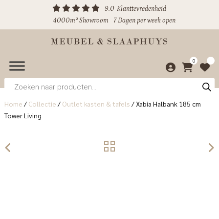
9.0
Klanttevredenheid
4000m² Showroom
7 Dagen per week open
0
Producten
zoeken
Home
/
Collectie
/
Outlet kasten & tafels
/
Xabia Halbank 185 cm
Tower Living