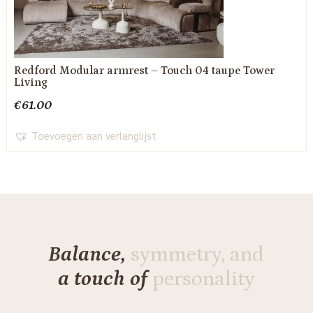
Redford Modular armrest – Touch 04 taupe Tower
Living
€
61.00
Toevoegen aan verlanglijst
Balance,
symmetry, and
a touch of
personality