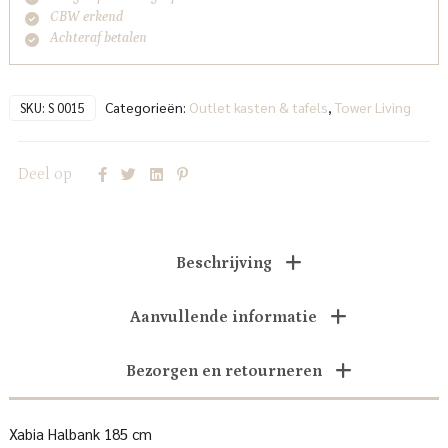
CBW erkend
Achteraf betalen
Categorieën:
Outlet kasten & tafels
,
Tower Living
SKU:
S 0015
Deel op
Beschrijving
Aanvullende informatie
Bezorgen en retourneren
Xabia Halbank 185 cm