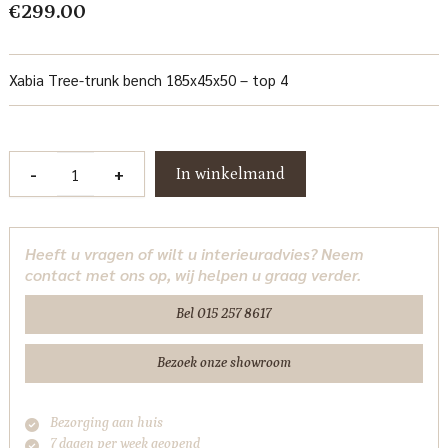
€
299.00
Xabia Tree-trunk bench 185x45x50 – top 4
Xabia
-
+
In winkelmand
Halbank
185
cm
Heeft u vragen of wilt u interieuradvies? Neem
Tower
contact met ons op, wij helpen u graag verder.
Living
aantal
Bel 015 257 8617
Bezoek onze showroom
Bezorging aan huis
7 dagen per week geopend