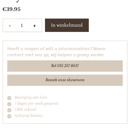
€
39.95
Wandplankje
-
+
In winkelmand
medium
natural
-
Heeft u vragen of wilt u interieuradvies? Neem
Byboo
contact met ons op, wij helpen u graag verder.
aantal
Bel 015 257 8617
Bezoek onze showroom
Bezorging aan huis
7 dagen per week geopend
CBW erkend
Achteraf betalen