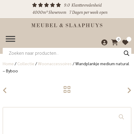
9.0
Klanttevredenheid
4000m² Showroom
7 Dagen per week open
0
Producten
zoeken
Home
/
Collectie
/
Woonaccessoires
/
Wandplankje medium natural
– Byboo