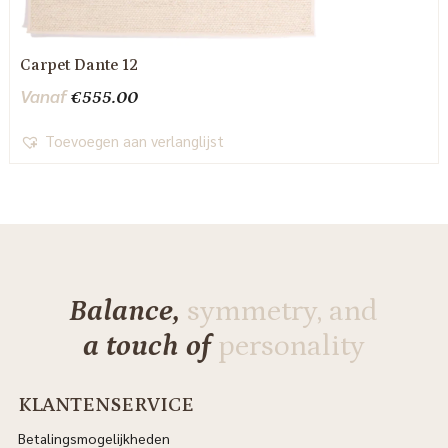
Carpet Dante 12
Vanaf
€
555.00
Toevoegen aan verlanglijst
Balance,
symmetry, and
a touch of
personality
KLANTENSERVICE
Betalingsmogelijkheden