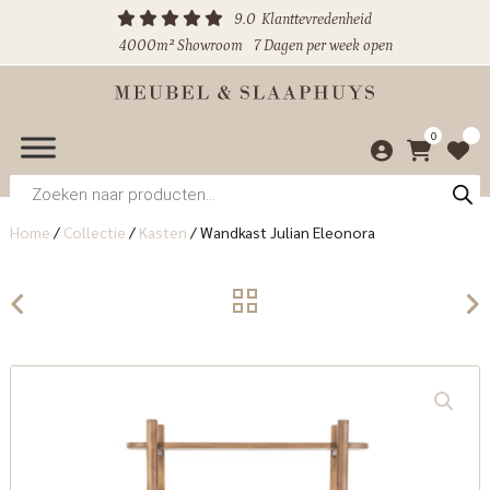
9.0
Klanttevredenheid
4000m² Showroom
7 Dagen per week open
0
Producten
zoeken
Home
/
Collectie
/
Kasten
/
Wandkast Julian Eleonora