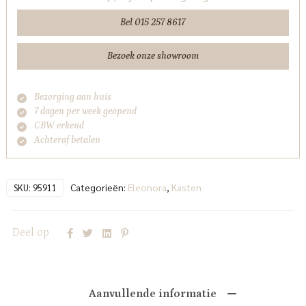
Bel 015 257 8617
Bezoek onze showroom
Bezorging aan huis
7 dagen per week geopend
CBW erkend
Achteraf betalen
Categorieën:
Eleonora
,
Kasten
SKU:
95911
Deel op
Aanvullende informatie