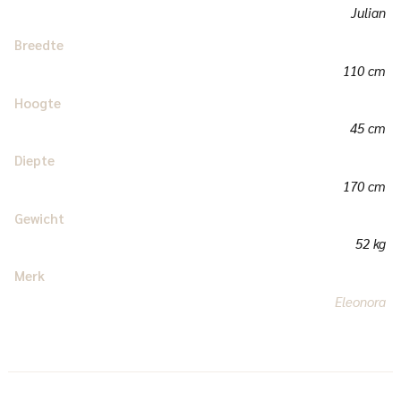
Julian
Breedte
110 cm
Hoogte
45 cm
Diepte
170 cm
Gewicht
52 kg
Merk
Eleonora