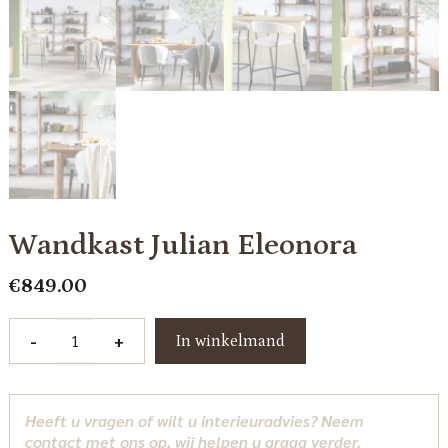
Wandkast Julian Eleonora
€
849.00
Wandkast
-
+
In winkelmand
Julian
Eleonora
aantal
Heeft u vragen of wilt u interieuradvies? Neem
contact met ons op, wij helpen u graag verder.