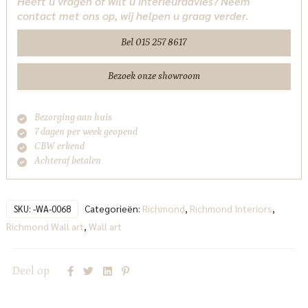
Heeft u vragen of wilt u interieuradvies? Neem
gold
contact met ons op, wij helpen u graag verder.
Richmond
Interiors
Bel 015 257 8617
aantal
Bezoek onze showroom
Bezorging aan huis
7 dagen per week geopend
CBW erkend
Achteraf betalen
Categorieën:
Richmond
,
Richmond Interiors
,
SKU:
-WA-0068
Richmond Wall art
,
Wall art
Deel op