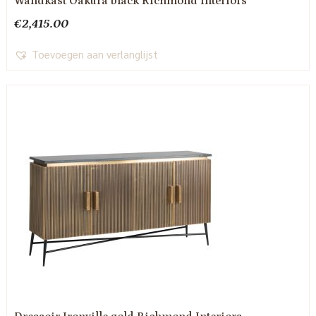
Wandkast Oakura black Richmond Interiors
€
2,415.00
Toevoegen aan verlanglijst