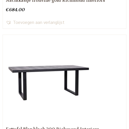
Nachtkastje Ironville gold Richmond Interiors
€
684.00
Toevoegen aan verlanglijst