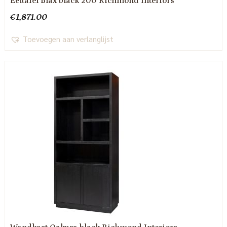
Eettafel Blax black 200 Richmond Interiors
€
1,871.00
Toevoegen aan verlanglijst