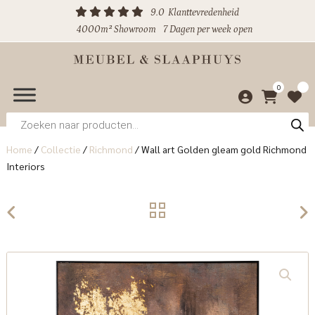
9.0
Klanttevredenheid
4000m² Showroom
7 Dagen per week open
0
Producten
zoeken
Home
/
Collectie
/
Richmond
/
Wall art Golden gleam gold Richmond
Interiors