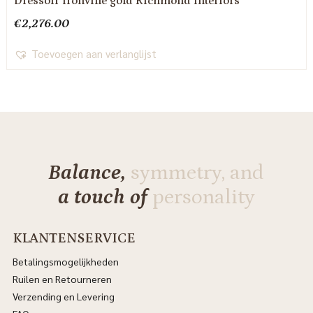
Dressoir Ironville gold Richmond Interiors
€
2,276.00
Toevoegen aan verlanglijst
Balance,
symmetry, and
a touch of
personality
KLANTENSERVICE
Betalingsmogelijkheden
Ruilen en Retourneren
Verzending en Levering