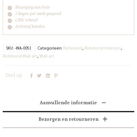
Bezorging aan huis
7 dagen per week geopend
CBW erkend
Achteraf betalen
Categorieën:
Richmond
,
Richmond Interiors
,
SKU:
-WA-0051
Richmond Wall art
,
Wall art
Deel op
Aanvullende informatie
Bezorgen en retourneren