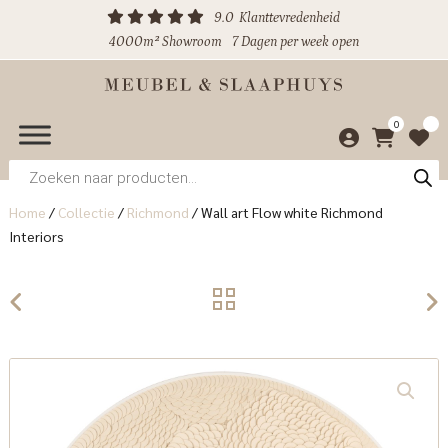
9.0
Klanttevredenheid
4000m² Showroom
7 Dagen per week open
0
Producten
zoeken
Home
/
Collectie
/
Richmond
/
Wall art Flow white Richmond
Interiors