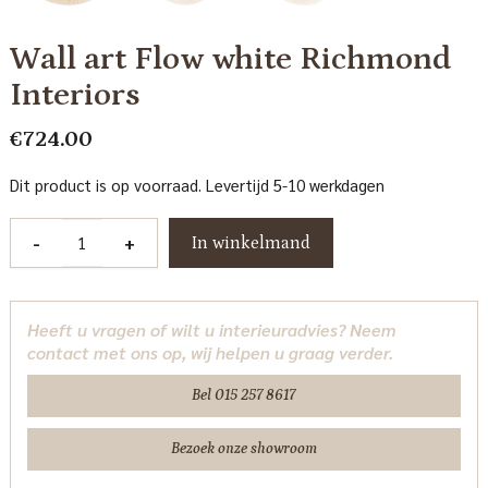
Wall art Flow white Richmond
Interiors
€
724.00
Dit product is op voorraad. Levertijd 5-10 werkdagen
Wall
-
+
In winkelmand
art
Flow
white
Heeft u vragen of wilt u interieuradvies? Neem
Richmond
contact met ons op, wij helpen u graag verder.
Interiors
aantal
Bel 015 257 8617
Bezoek onze showroom