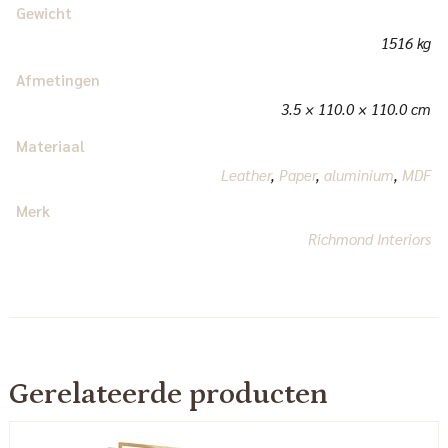
Gewicht
1516 kg
Afmetingen
3.5 × 110.0 × 110.0 cm
Materiaal
Leather
,
Paper
,
aluminium
,
MDF
Merk
Richmond Interiors
Gerelateerde producten