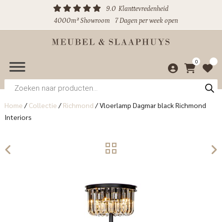
9.0
Klanttevredenheid
4000m² Showroom
7 Dagen per week open
0
Producten
zoeken
Home
/
Collectie
/
Richmond
/
Vloerlamp Dagmar black Richmond
Interiors