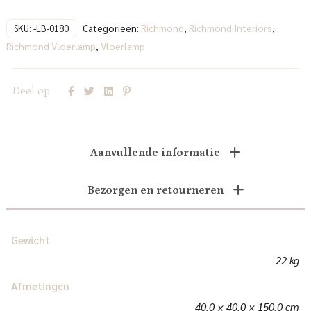
Categorieën:
Richmond
,
Richmond Interiors
,
SKU:
-LB-0180
Richmond Vloerlamp
,
Vloerlamp
Deel op
Aanvullende informatie
Bezorgen en retourneren
Gewicht
22 kg
Afmetingen
40.0 × 40.0 × 150.0 cm