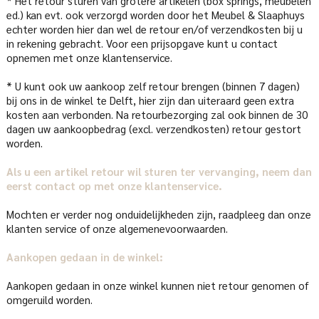
* Het retour sturen van grotere artikelen (box springs, meubelen
ed.) kan evt. ook verzorgd worden door het Meubel & Slaaphuys
echter worden hier dan wel de retour en/of verzendkosten bij u
in rekening gebracht. Voor een prijsopgave kunt u contact
opnemen met onze klantenservice.
* U kunt ook uw aankoop zelf retour brengen (binnen 7 dagen)
bij ons in de winkel te Delft, hier zijn dan uiteraard geen extra
kosten aan verbonden. Na retourbezorging zal ook binnen de 30
dagen uw aankoopbedrag (excl. verzendkosten) retour gestort
worden.
Als u een artikel retour wil sturen ter vervanging, neem dan
eerst contact op met onze klantenservice.
Mochten er verder nog onduidelijkheden zijn, raadpleeg dan onze
klanten service of onze algemenevoorwaarden.
Aankopen gedaan in de winkel:
Aankopen gedaan in onze winkel kunnen niet retour genomen of
omgeruild worden.