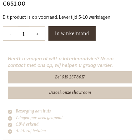
€
651.00
Dit product is op voorraad. Levertijd 5-10 werkdagen
Vloerlamp
-
+
In winkelmand
Dagmar
black
Richmond
Heeft u vragen of wilt u interieuradvies? Neem
Interiors
contact met ons op, wij helpen u graag verder.
aantal
Bel 015 257 8617
Bezoek onze showroom
Bezorging aan huis
7 dagen per week geopend
CBW erkend
Achteraf betalen