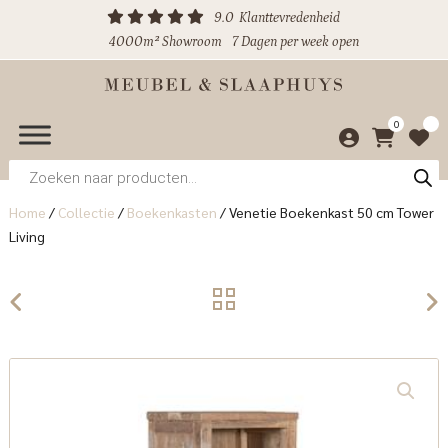
9.0
Klanttevredenheid
4000m² Showroom
7 Dagen per week open
0
Producten
zoeken
Home
/
Collectie
/
Boekenkasten
/
Venetie Boekenkast 50 cm Tower
Living