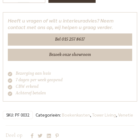
50
cm
Heeft u vragen of wilt u interieuradvies? Neem
Tower
contact met ons op, wij helpen u graag verder.
Living
aantal
Bel 015 257 8617
Bezoek onze showroom
Bezorging aan huis
7 dagen per week geopend
CBW erkend
Achteraf betalen
Categorieën:
Boekenkasten
,
Tower Living
,
Venetie
SKU:
PF 0032
Deel op