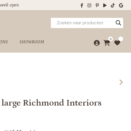
 week open
Producten
zoeken
0
 ONS
SHOWROOM
 large Richmond Interiors