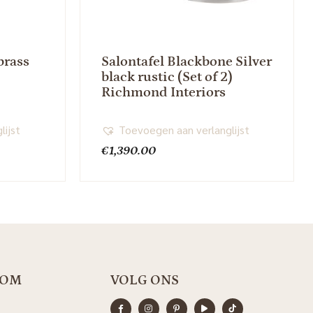
brass
Salontafel Blackbone Silver
black rustic (Set of 2)
Richmond Interiors
lijst
Toevoegen aan verlanglijst
€
1,390.00
OOM
VOLG ONS