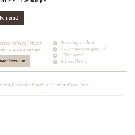
vertijd 5-10 werkdagen
nkelmand
nterieuradvies? Neem
Bezorging aan huis
pen u graag verder.
7 dagen per week geopend
CBW erkend
onze showroom
Achteraf betalen
hmond
,
Richmond Interiors
,
Richmond Vaas
,
Vaas