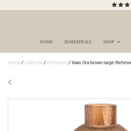
OVER
SHOWROOM
ONS
HOME
ZOMERDEALS
SHOP
Home
/
Collectie
/
Richmond
/
Vaas Ora brown large Richmon