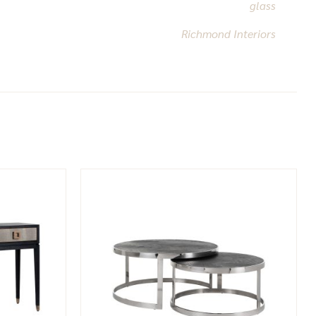
glass
Richmond Interiors