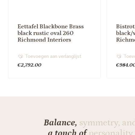
Eettafel Blackbone Brass
Bistrot
black rustic oval 260
black/
Richmond Interiors
Richmo
Toevoegen aan verlanglijst
Toevo
€
2,792.00
€
984.0
Balance,
symmetry, an
a touch of
personality