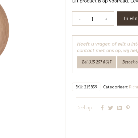
Dit product is op voorraad. Le
Vaas
-
+
In wi
Ora
brown
large
Heeft u vragen of wilt u i
Richmond
contact met ons op, wij hel
Interiors
Bel 015 257 8617
Bezoek 
aantal
Categorieën:
Ric
SKU:
215859
Deel op