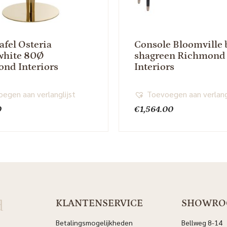
afel Osteria
Console Bloomville 
white 80Ø
shagreen Richmond
nd Interiors
Interiors
egen aan verlanglijst
Toevoegen aan verlang
0
€
1,564.00
d
KLANTENSERVICE
SHOWR
Betalingsmogelijkheden
Bellweg 8-14