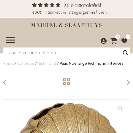
9.0
Klanttevredenheid
4000m² Showroom
7 Dagen per week open
0
Producten
zoeken
Home
/
Collectie
/
Richmond
/
Vaas Noé large Richmond Interiors