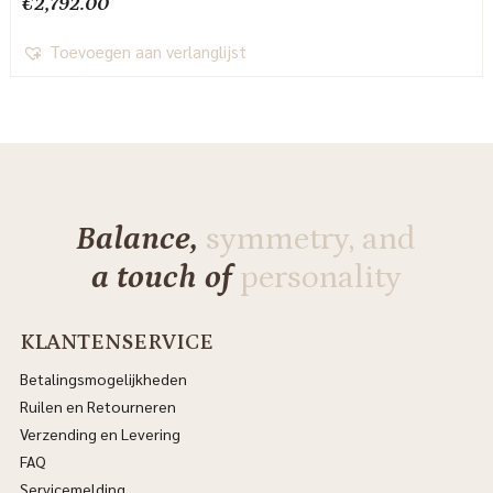
€
2,792.00
Toevoegen aan verlanglijst
Balance,
symmetry, and
a touch of
personality
KLANTENSERVICE
Betalingsmogelijkheden
Ruilen en Retourneren
Verzending en Levering
FAQ
Servicemelding