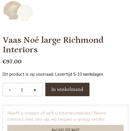
Vaas Noé large Richmond
Interiors
€
97.00
Dit product is op voorraad. Levertijd 5-10 werkdagen
Vaas
-
+
In winkelmand
Noé
large
Richmond
Heeft u vragen of wilt u interieuradvies? Neem
Interiors
contact met ons op, wij helpen u graag verder.
aantal
Bel 015 257 8617