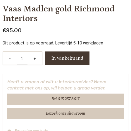
Vaas Madlen gold Richmond
Interiors
€
95.00
Dit product is op voorraad. Levertijd 5-10 werkdagen
Vaas
-
+
In winkelmand
Madlen
gold
Richmond
Heeft u vragen of wilt u interieuradvies? Neem
Interiors
contact met ons op, wij helpen u graag verder.
aantal
Bel 015 257 8617
Bezoek onze showroom
Bezorging aan huis