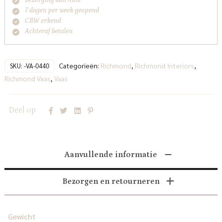
7 dagen per week geopend
CBW erkend
Achteraf betalen
Categorieën:
Richmond
,
Richmond Interiors
,
SKU:
-VA-0440
Richmond Vaas
,
Vaas
Deel op
Aanvullende informatie
Bezorgen en retourneren
Gewicht