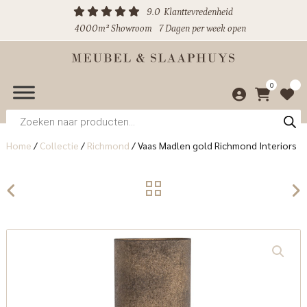
9.0
Klanttevredenheid
4000m² Showroom
7 Dagen per week open
0
Producten
zoeken
Home
/
Collectie
/
Richmond
/
Vaas Madlen gold Richmond Interiors