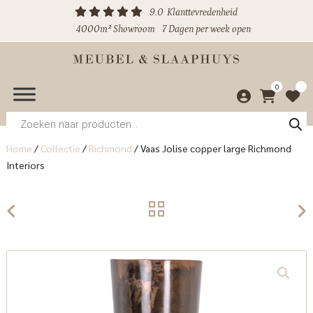
9.0
Klanttevredenheid
4000m² Showroom
7 Dagen per week open
0
Producten
zoeken
Home
/
Collectie
/
Richmond
/
Vaas Jolise copper large Richmond
Interiors