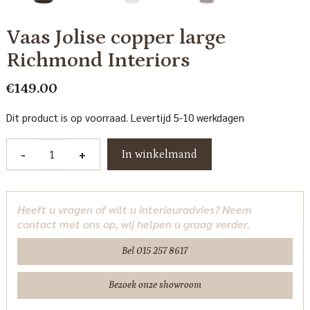
Vaas Jolise copper large
Richmond Interiors
€
149.00
Dit product is op voorraad. Levertijd 5-10 werkdagen
Vaas
-
+
In winkelmand
Jolise
copper
large
Heeft u vragen of wilt u interieuradvies? Neem
Richmond
contact met ons op, wij helpen u graag verder.
Interiors
aantal
Bel 015 257 8617
Bezoek onze showroom