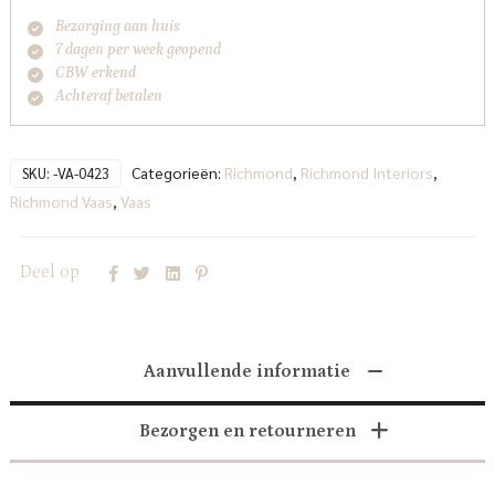
Bezorging aan huis
7 dagen per week geopend
CBW erkend
Achteraf betalen
Categorieën:
Richmond
,
Richmond Interiors
,
SKU:
-VA-0423
Richmond Vaas
,
Vaas
Deel op
Aanvullende informatie
Bezorgen en retourneren