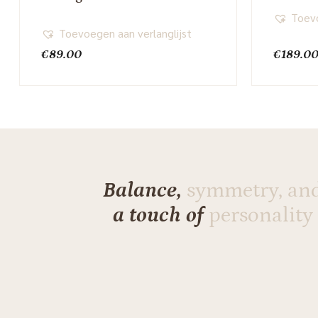
Toevo
Toevoegen aan verlanglijst
€
89.00
€
189.0
Balance,
symmetry, an
a touch of
personality