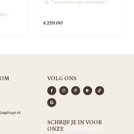
Toevoegen aan verlanglijst
lijst
€
219.00
OOM
VOLG ONS
aaphuys.nl
SCHRIJF JE IN VOOR
ONZE
NIEUWSBRIEF