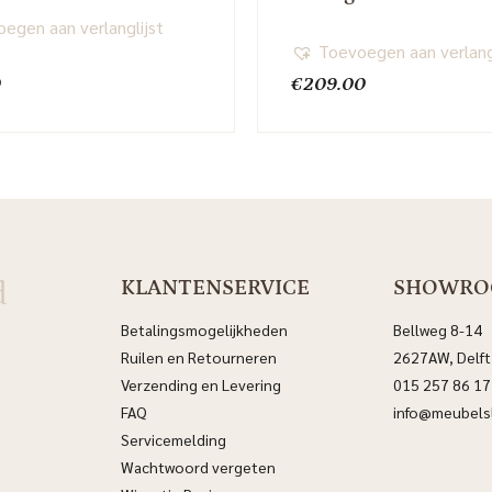
egen aan verlanglijst
Toevoegen aan verlang
0
€
209.00
d
KLANTENSERVICE
SHOWR
Betalingsmogelijkheden
Bellweg 8-14
Ruilen en Retourneren
2627AW, Delft
Verzending en Levering
015 257 86 17
FAQ
info@meubelsl
Servicemelding
Wachtwoord vergeten