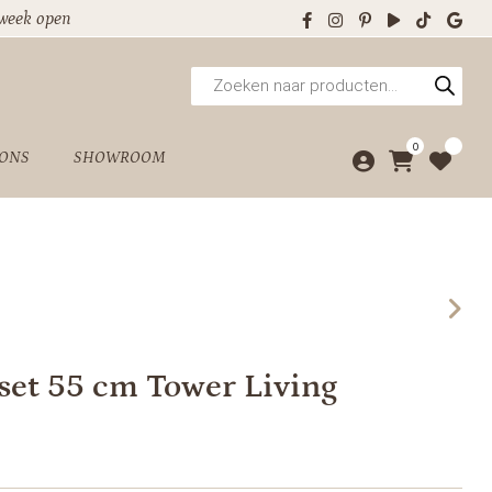
 week open
Producten
zoeken
0
 ONS
SHOWROOM
 set 55 cm Tower Living