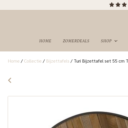
HOME
ZOMERDEALS
SHOP
Home
/
Collectie
/
Bijzettafels
/
Turi Bijzettafel set 55 cm 
OVER
SHOWROOM
ONS