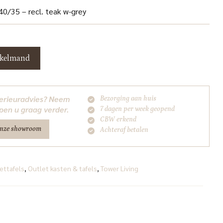
40/35 – recl. teak w-grey
nkelmand
nterieuradvies? Neem
Bezorging aan huis
pen u graag verder.
7 dagen per week geopend
CBW erkend
onze showroom
Achteraf betalen
zettafels
,
Outlet kasten & tafels
,
Tower Living