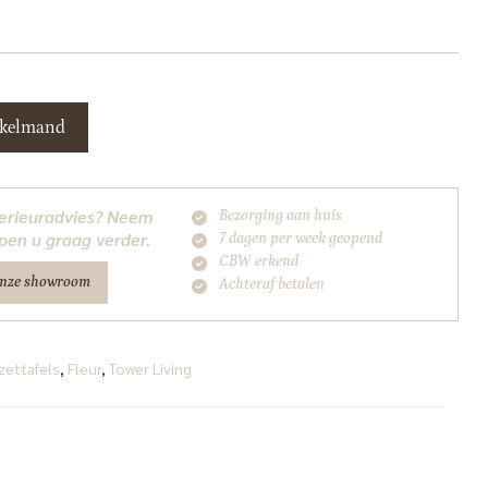
nkelmand
nterieuradvies? Neem
Bezorging aan huis
pen u graag verder.
7 dagen per week geopend
CBW erkend
onze showroom
Achteraf betalen
jzettafels
,
Fleur
,
Tower Living