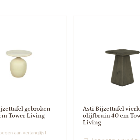
ijzettafel gebroken
Asti Bijzettafel vier
 cm Tower Living
olijfbruin 40 cm To
Living
egen aan verlanglijst
Toevoegen aan verlang