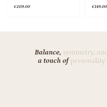
€
209.00
€
149.0
Balance,
symmetry, an
a touch of
personality