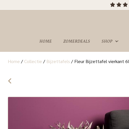
HOME
ZOMERDEALS
SHOP
Home
/
Collectie
/
Bijzettafels
/
Fleur Bijzettafel vierkant 
OVER
SHOWROOM
ONS