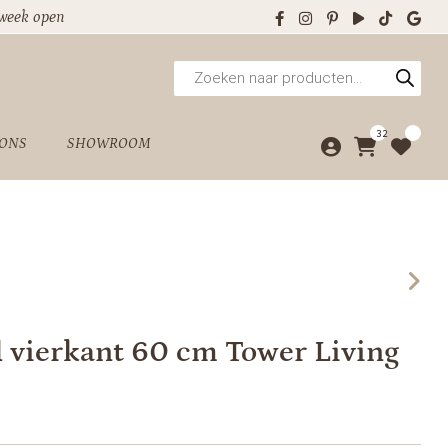
 week open
Producten
zoeken
32
 ONS
SHOWROOM
el vierkant 60 cm Tower Living