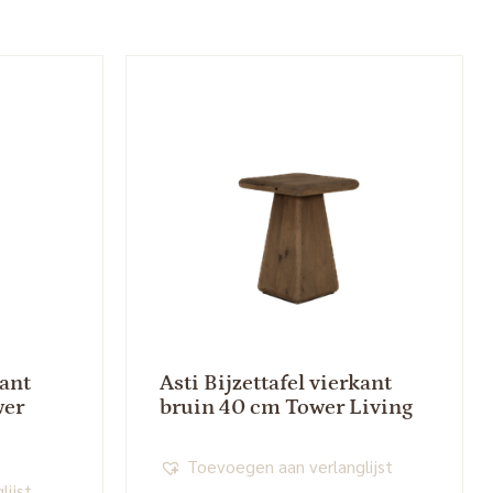
kant
Asti Bijzettafel vierkant
wer
bruin 40 cm Tower Living
Toevoegen aan verlanglijst
lijst