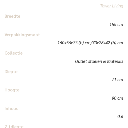
Tower Living
Breedte
155 cm
Verpakkingsmaat
160x56x73 (h) cm/70x28x42 (h) cm
Collectie
Outlet stoelen & fauteuils
Diepte
71 cm
Hoogte
90 cm
Inhoud
0.6
Zitdiepte