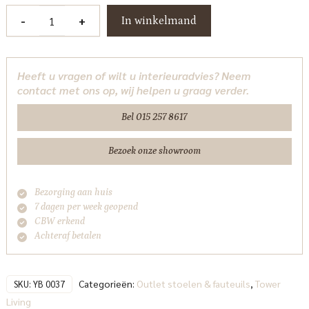
Toro
-
+
In winkelmand
Bankje
155
-
Heeft u vragen of wilt u interieuradvies? Neem
Cabo
contact met ons op, wij helpen u graag verder.
390
Anthracite
Bel 015 257 8617
Tower
Living
Bezoek onze showroom
aantal
Bezorging aan huis
7 dagen per week geopend
CBW erkend
Achteraf betalen
Categorieën:
Outlet stoelen & fauteuils
,
Tower
SKU:
YB 0037
Living