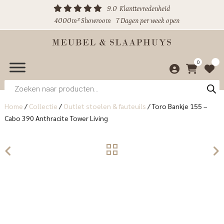
9.0
Klanttevredenheid
4000m² Showroom
7 Dagen per week open
0
Producten
zoeken
Home
/
Collectie
/
Outlet stoelen & fauteuils
/
Toro Bankje 155 –
Cabo 390 Anthracite Tower Living