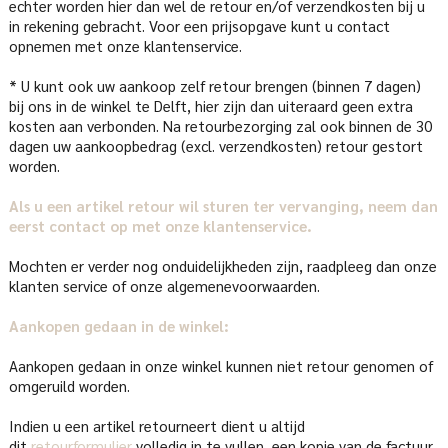
echter worden hier dan wel de retour en/of verzendkosten bij u
in rekening gebracht. Voor een prijsopgave kunt u contact
opnemen met onze klantenservice.
* U kunt ook uw aankoop zelf retour brengen (binnen 7 dagen)
bij ons in de winkel te Delft, hier zijn dan uiteraard geen extra
kosten aan verbonden. Na retourbezorging zal ook binnen de 30
dagen uw aankoopbedrag (excl. verzendkosten) retour gestort
worden.
Als u een artikel retour wil sturen ter vervanging, neem dan
eerst contact op met onze klantenservice.
Mochten er verder nog onduidelijkheden zijn, raadpleeg dan onze
klanten service of onze algemenevoorwaarden.
Aankopen gedaan in de winkel:
Aankopen gedaan in onze winkel kunnen niet retour genomen of
omgeruild worden.
Indien u een artikel retourneert dient u altijd
dit
retourformulier
volledig in te vullen, een kopie van de factuur