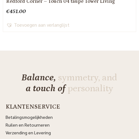
Redford Corner – Touch 04 taupe Tower Living
€
451.00
Toevoegen aan verlanglijst
Balance,
symmetry, and
a touch of
personality
KLANTENSERVICE
Betalingsmogelijkheden
Ruilen en Retourneren
Verzending en Levering