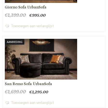
Giorno Sofa UrbanSofa
Oorspronkelijke
Huidige
€
1,399.00
€
995.00
prijs
prijs
was:
is:
Toevoegen aan verlanglijst
€1,399.00.
€995.00.
AANBIEDING
San Remo Sofa UrbanSofa
Oorspronkelijke
Huidige
€
1,699.00
€
1,295.00
prijs
prijs
was:
is:
Toevoegen aan verlanglijst