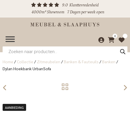
9.0
Klanttevredenheid
4000m² Showroom
7 Dagen per week open
0
Producten
zoeken
Home
/
Collectie
/
Zitmeubelen
/
Banken & Fauteuils
/
Banken
/
Dylan Hoekbank UrbanSofa
AANBIEDING