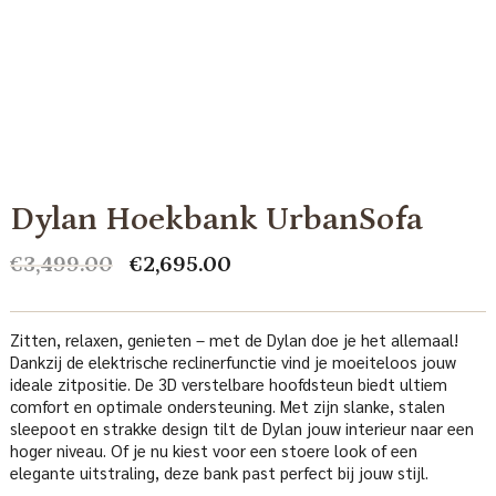
Dylan Hoekbank UrbanSofa
Oorspronkelijke
Huidige
€
3,499.00
€
2,695.00
prijs
prijs
was:
is:
€3,499.00.
€2,695.00.
Zitten, relaxen, genieten – met de Dylan doe je het allemaal!
Dankzij de elektrische reclinerfunctie vind je moeiteloos jouw
ideale zitpositie. De 3D verstelbare hoofdsteun biedt ultiem
comfort en optimale ondersteuning. Met zijn slanke, stalen
sleepoot en strakke design tilt de Dylan jouw interieur naar een
hoger niveau. Of je nu kiest voor een stoere look of een
elegante uitstraling, deze bank past perfect bij jouw stijl.