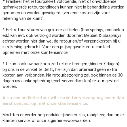
* Frankeer het retourpakket voldoende, niet of onvoldoende
gefrankeerde retourzendingen kunnen niet in behandeling worden
genomen en worden geweigerd. (verzend kosten zijn voor
rekening van de klant)
* Het retour sturen van grotere artikelen (box springs, meubelen
ed.) kan evt. ook verzorgd worden door het Meubel & Slaaphuys
echter worden hier dan wel de retour en/of verzendkosten bij u
in rekening gebracht. Voor een prijsopgave kunt u contact
opnemen met onze klantenservice.
* U kunt ook uw aankoop zelf retour brengen (binnen 7 dagen)
bij ons in de winkel te Delft, hier zijn dan uiteraard geen extra
kosten aan verbonden. Na retourbezorging zal ook binnen de 30
dagen uw aankoopbedrag (excl. verzendkosten) retour gestort
worden.
Als u een artikel retour wil sturen ter vervanging, neem dan
eerst contact op met onze klantenservice.
Mochten er verder nog onduidelijkheden zijn, raadpleeg dan onze
klanten service of onze algemenevoorwaarden.