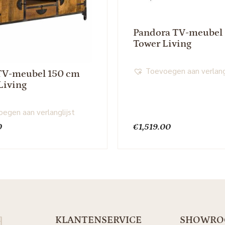
Pandora TV-meubel 
Tower Living
Toevoegen aan verlang
TV-meubel 150 cm
Living
egen aan verlanglijst
0
€
1,519.00
d
KLANTENSERVICE
SHOWR