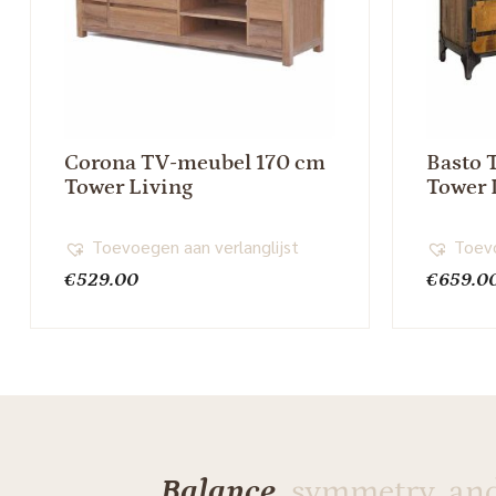
Corona TV-meubel 170 cm
Basto 
Tower Living
Tower 
Toevoegen aan verlanglijst
Toevo
€
529.00
€
659.0
Balance,
symmetry, an