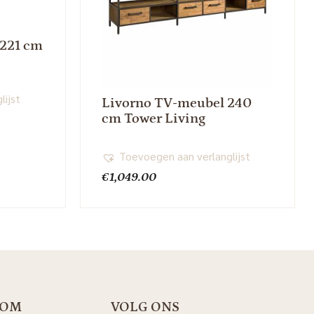
221 cm
lijst
Livorno TV-meubel 240
cm Tower Living
Toevoegen aan verlanglijst
€
1,049.00
OOM
VOLG ONS