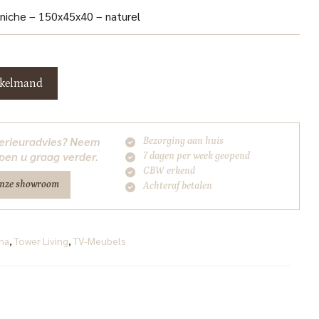
 niche – 150x45x40 – naturel
nkelmand
nterieuradvies? Neem
Bezorging aan huis
pen u graag verder.
7 dagen per week geopend
CBW erkend
onze showroom
Achteraf betalen
na
,
Tower Living
,
TV-Meubels