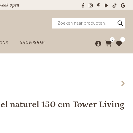
 week open
Producten
zoeken
0
 ONS
SHOWROOM
l naturel 150 cm Tower Living