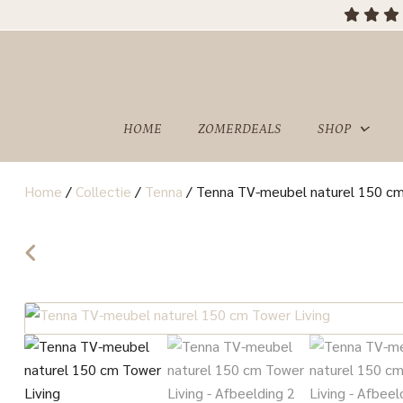
HOME
ZOMERDEALS
SHOP
Home
/
Collectie
/
Tenna
/
Tenna TV-meubel naturel 150 cm
OVER
SHOWROOM
ONS