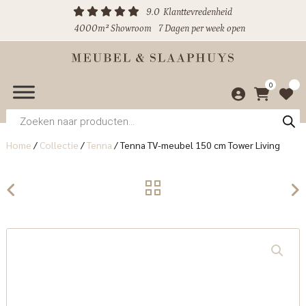
9.0
Klanttevredenheid
4000m² Showroom
7 Dagen per week open
0
Producten
zoeken
Home
/
Collectie
/
Tenna
/
Tenna TV-meubel 150 cm Tower Living