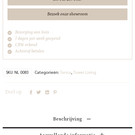
aantal
Bezoek onze showroom
Bezorging aan huis
7 dagen per week geopend
CBW erkend
Achteraf betalen
Categorieën:
Tenna
,
Tower Living
SKU:
NL 0083
Deel op
Beschrijving