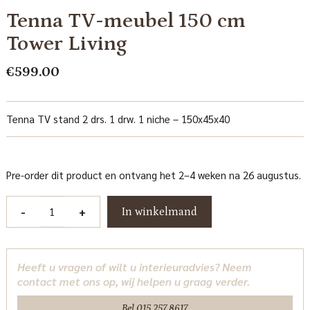
Tenna TV-meubel 150 cm
Tower Living
€
599.00
Tenna TV stand 2 drs. 1 drw. 1 niche – 150x45x40
Pre-order dit product en ontvang het 2–4 weken na 26 augustus.
Tenna
-
+
In winkelmand
TV-
meubel
150
Heeft u vragen of wilt u interieuradvies? Neem
cm
contact met ons op, wij helpen u graag verder.
Tower
Living
Bel 015 257 8617