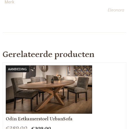
Merk
Eleonora
Gerelateerde producten
AANBIEDING
Odin Eetkamerstoel UrbanSofa
Oorspronkelijke
Huidige
€
389.00
€
309.00