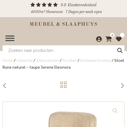
9.0
Klanttevredenheid
4000m² Showroom
7 Dagen per week open
0
Producten
zoeken
Home
/
Collectie
/
Zitmeubelen
/
Stoelen
/
Eetkamerstoelen
/
Stoel
Rune naturel – taupe Serene Eleonora