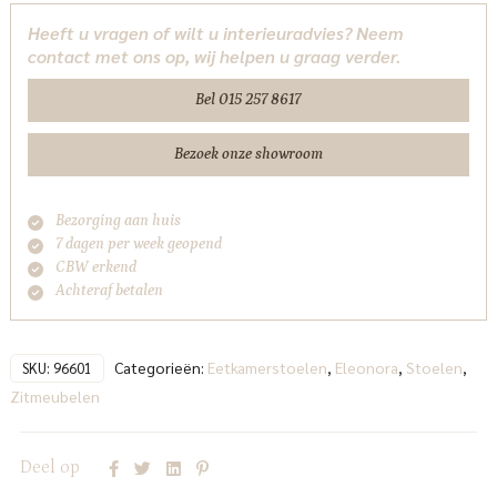
-
Heeft u vragen of wilt u interieuradvies? Neem
taupe
contact met ons op, wij helpen u graag verder.
Serene
Eleonora
Bel 015 257 8617
aantal
Bezoek onze showroom
Bezorging aan huis
7 dagen per week geopend
CBW erkend
Achteraf betalen
Categorieën:
Eetkamerstoelen
,
Eleonora
,
Stoelen
,
SKU:
96601
Zitmeubelen
Deel op