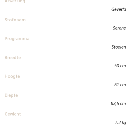
Afwerking
Geverfd
Stofnaam
Serene
Programma
Stoelen
Breedte
50 cm
Hoogte
61 cm
Diepte
83,5 cm
Gewicht
7.2 kg