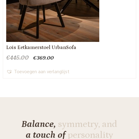
Lois Eetkamerstoel UrbanSofa
Oorspronkelijke
Huidige
€
445.00
€
369.00
prijs
prijs
was:
is:
Toevoegen aan verlanglijst
€445.00.
€369.00.
Balance,
symmetry, and
a touch of
personality