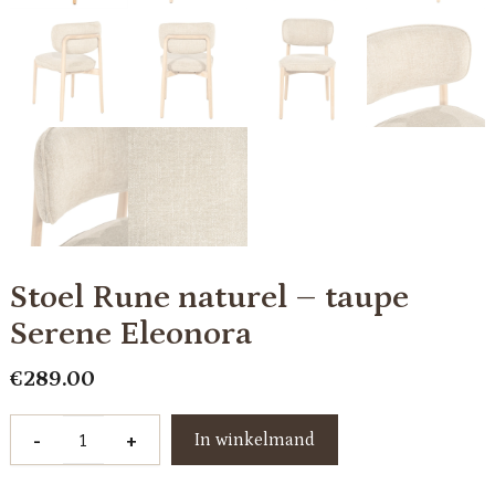
Stoel Rune naturel – taupe
Serene Eleonora
€
289.00
Stoel
-
+
In winkelmand
Rune
naturel