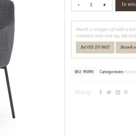
Stoel
-
+
In wi
Paul
-
antraciet
Heeft u vragen of wilt u i
Linea
contact met ons op, wij hel
Eleonora
Bel 015 257 8617
Bezoek 
aantal
Categorieën:
Eetka
SKU:
95890
Deel op