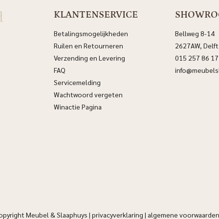
d
KLANTENSERVICE
SHOWR
Betalingsmogelijkheden
Bellweg 8-14
Ruilen en Retourneren
2627AW, Delft
Verzending en Levering
015 257 86 17
FAQ
info@meubelsl
Servicemelding
Wachtwoord vergeten
Winactie Pagina
opyright Meubel & Slaaphuys |
privacyverklaring
|
algemene voorwaarde