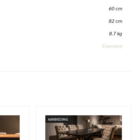
60 cm
82 cm
8.7 kg
Eleonora
AANBIEDING