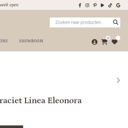
 week open
Producten
zoeken
0
 ONS
SHOWROOM
traciet Linea Eleonora