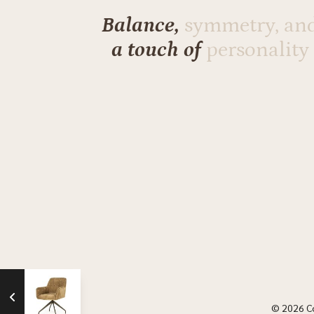
Balance,
symmetry, an
a touch of
personality
mosterd Lyric
© 2026 C