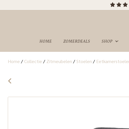
OVER
SHOWROOM
ONS
HOME
ZOMERDEALS
SHOP
Home
/
Collectie
/
Zitmeubelen
/
Stoelen
/
Eetkamerstoele