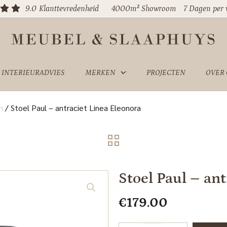
9.0
Klanttevredenheid
4000m² Showroom
7 Dagen per
INTERIEURADVIES
MERKEN
PROJECTEN
OVER
n
/
Stoel Paul – antraciet Linea Eleonora
Stoel Paul – an
€
179.00