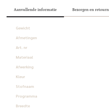
Aanvullende informatie
Bezorgen en retour
Gewicht
Afmetingen
Art. nr
Materiaal
Afwerking
Kleur
Stofnaam
Programma
Breedte