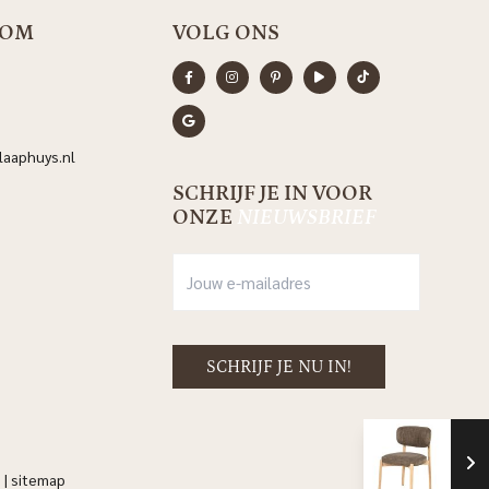
OOM
VOLG ONS
aaphuys.nl
SCHRIJF JE IN VOOR
ONZE
NIEUWSBRIEF
Sto
Se
n
|
sitemap