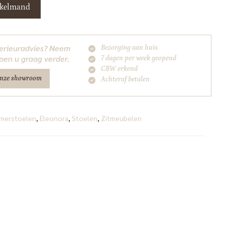
nkelmand
nterieuradvies? Neem
Bezorging aan huis
pen u graag verder.
7 dagen per week geopend
CBW erkend
onze showroom
Achteraf betalen
merstoelen
,
Eleonora
,
Stoelen
,
Zitmeubelen