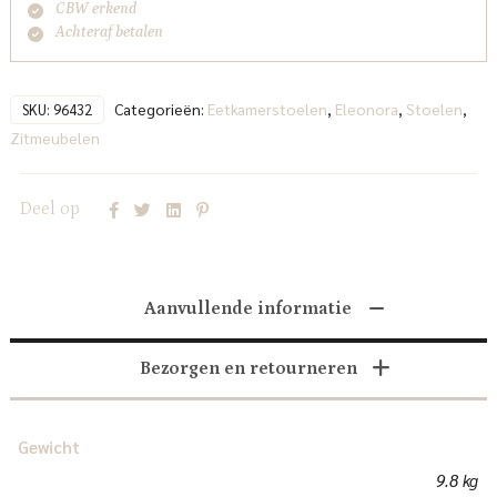
CBW erkend
Achteraf betalen
Categorieën:
Eetkamerstoelen
,
Eleonora
,
Stoelen
,
SKU:
96432
Zitmeubelen
Deel op
Aanvullende informatie
Bezorgen en retourneren
Gewicht
9.8 kg