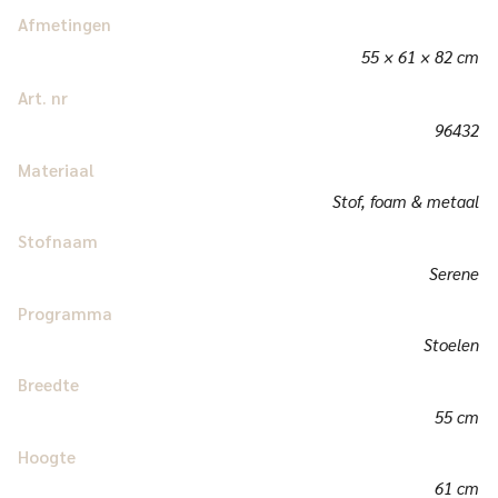
Afmetingen
55 × 61 × 82 cm
Art. nr
96432
Materiaal
Stof, foam & metaal
Stofnaam
Serene
Programma
Stoelen
Breedte
55 cm
Hoogte
61 cm