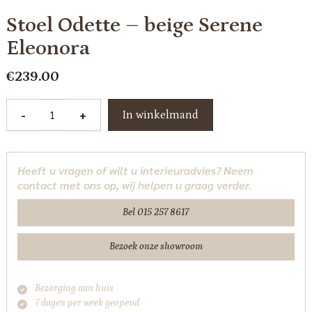
Stoel Odette – beige Serene
Eleonora
€
239.00
Stoel
-
+
In winkelmand
Odette
-
beige
Heeft u vragen of wilt u interieuradvies? Neem
Serene
contact met ons op, wij helpen u graag verder.
Eleonora
aantal
Bel 015 257 8617
Bezoek onze showroom
Bezorging aan huis
7 dagen per week geopend