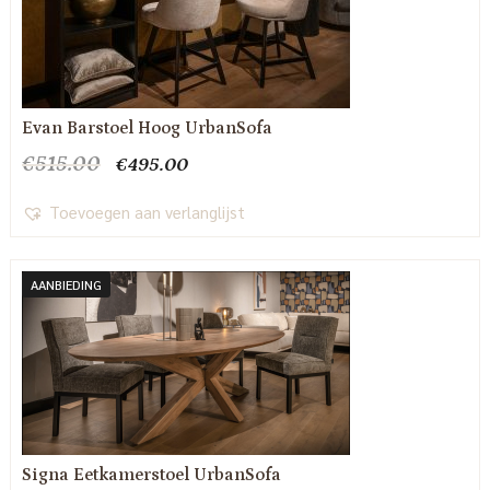
Evan Barstoel Hoog UrbanSofa
Oorspronkelijke
Huidige
€
515.00
€
495.00
prijs
prijs
was:
is:
Toevoegen aan verlanglijst
€515.00.
€495.00.
AANBIEDING
Signa Eetkamerstoel UrbanSofa