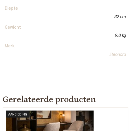
Diepte
82 cm
Gewicht
9.8 kg
Merk
Eleonora
Gerelateerde producten
AANBIEDING