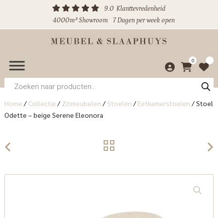
9.0
Klanttevredenheid
4000m² Showroom
7 Dagen per week open
0
Producten
zoeken
Home
/
Collectie
/
Zitmeubelen
/
Stoelen
/
Eetkamerstoelen
/
Stoel
Odette – beige Serene Eleonora