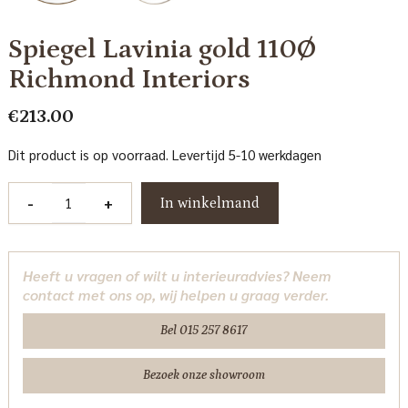
Spiegel Lavinia gold 110Ø
Richmond Interiors
€
213.00
Dit product is op voorraad. Levertijd 5-10 werkdagen
Spiegel
-
+
In winkelmand
Lavinia
gold
110Ø
Heeft u vragen of wilt u interieuradvies? Neem
Richmond
contact met ons op, wij helpen u graag verder.
Interiors
aantal
Bel 015 257 8617
Bezoek onze showroom