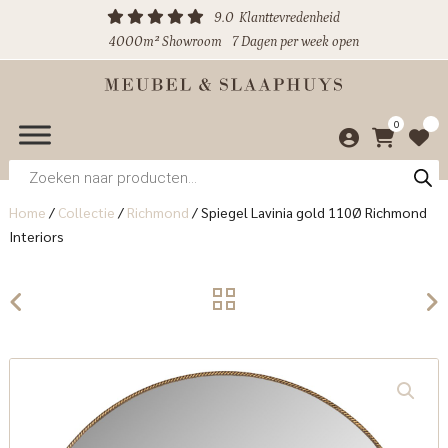
9.0
Klanttevredenheid
4000m² Showroom
7 Dagen per week open
0
Producten
zoeken
Home
/
Collectie
/
Richmond
/
Spiegel Lavinia gold 110Ø Richmond
Interiors