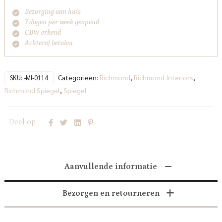
Bezorging aan huis
7 dagen per week geopend
CBW erkend
Achteraf betalen
Categorieën:
Richmond
,
Richmond Interiors
,
SKU:
-MI-0114
Richmond Spiegel
,
Spiegel
Deel op
Aanvullende informatie
Bezorgen en retourneren