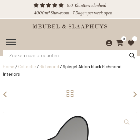
9.0
Klanttevredenheid
4000m² Showroom
7 Dagen per week open
0
Producten
zoeken
Home
/
Collectie
/
Richmond
/
Spiegel Aldon black Richmond
Interiors