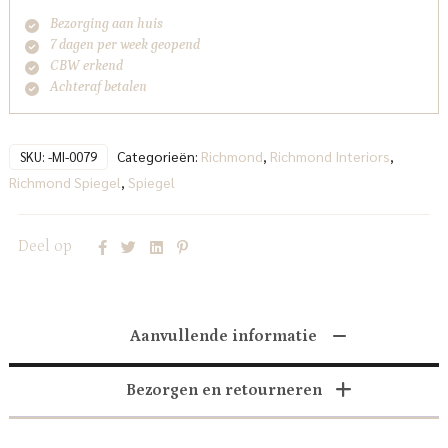
Bezorging aan huis
7 dagen per week geopend
CBW erkend
Achteraf betalen
Categorieën:
Richmond
,
Richmond Interiors
,
SKU:
-MI-0079
Richmond Spiegel
,
Spiegel
Deel op
Aanvullende informatie
Bezorgen en retourneren