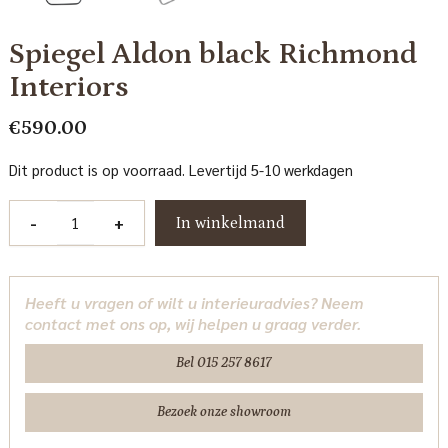
Spiegel Aldon black Richmond
Interiors
€
590.00
Dit product is op voorraad. Levertijd 5-10 werkdagen
Spiegel
-
+
In winkelmand
Aldon
black
Richmond
Heeft u vragen of wilt u interieuradvies? Neem
Interiors
contact met ons op, wij helpen u graag verder.
aantal
Bel 015 257 8617
Bezoek onze showroom