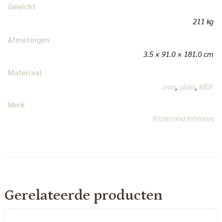
Gewicht
211 kg
Afmetingen
3.5 × 91.0 × 181.0 cm
Materiaal
iron
,
glass
,
MDF
Merk
Richmond Interiors
Gerelateerde producten