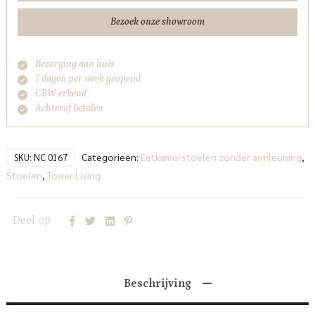
aantal
Bezoek onze showroom
Bezorging aan huis
7 dagen per week geopend
CBW erkend
Achteraf betalen
Categorieën:
Eetkamerstoelen zonder armleuning
,
SKU:
NC 0167
Stoelen
,
Tower Living
Deel op
Beschrijving