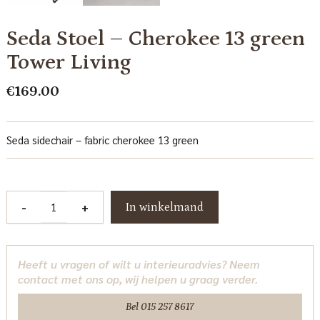
Seda Stoel – Cherokee 13 green
Tower Living
€
169.00
Seda sidechair – fabric cherokee 13 green
Seda
-
+
In winkelmand
Stoel
-
Cherokee
Heeft u vragen of wilt u interieuradvies? Neem
13
contact met ons op, wij helpen u graag verder.
green
Tower
Bel 015 257 8617
Living