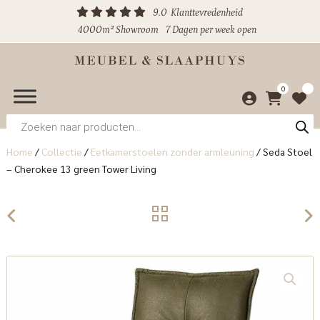
9.0
Klanttevredenheid
4000m² Showroom
7 Dagen per week open
0
Producten
zoeken
Home
/
Collectie
/
Eetkamerstoelen zonder armleuning
/
Seda Stoel
– Cherokee 13 green Tower Living