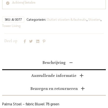
Achteraf betalen
Categorieën:
Outlet stoelen & fauteuils
,
Stoelen
,
SKU:
AI 0077
Tower Living
Deel op
Beschrijving
Aanvullende informatie
Bezorgen en retourneren
Palma Stoel – fabric Bluvel 78 green