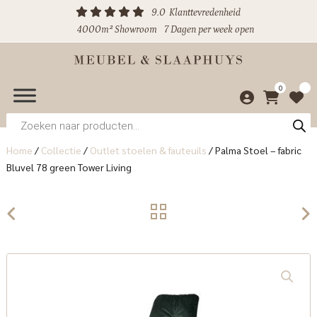
9.0
Klanttevredenheid
4000m² Showroom
7 Dagen per week open
0
Producten
zoeken
Home
/
Collectie
/
Outlet stoelen & fauteuils
/
Palma Stoel – fabric
Bluvel 78 green Tower Living