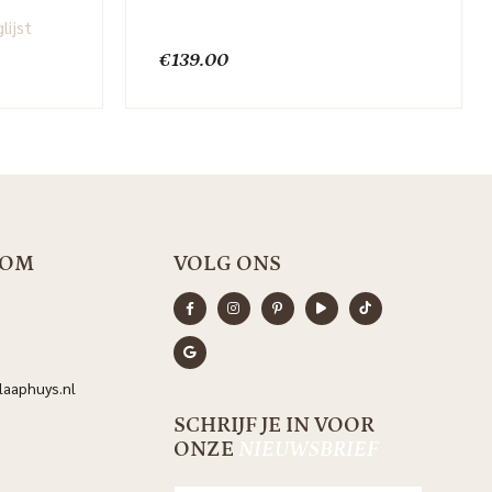
lijst
€
139.00
OOM
VOLG ONS
aaphuys.nl
SCHRIJF JE IN VOOR
ONZE
NIEUWSBRIEF