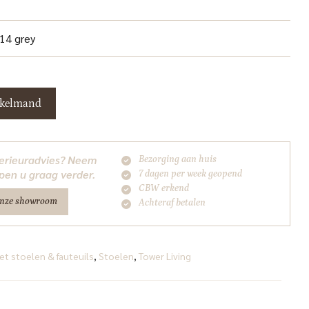
 14 grey
nkelmand
nterieuradvies? Neem
Bezorging aan huis
pen u graag verder.
7 dagen per week geopend
CBW erkend
onze showroom
Achteraf betalen
et stoelen & fauteuils
,
Stoelen
,
Tower Living