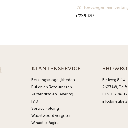
Toevoegen aan verlang
0
€
139.00
d
KLANTENSERVICE
SHOWR
Betalingsmogelijkheden
Bellweg 8-14
Ruilen en Retourneren
2627AW, Delft
Verzending en Levering
015 257 86 17
FAQ
info@meubelsl
Servicemelding
Wachtwoord vergeten
Winactie Pagina