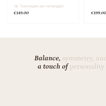
Toevoegen aan verlanglijst
€
149.00
€
199.0
Balance,
symmetry, an
a touch of
personality