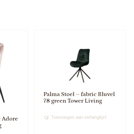
Palma Stoel – fabric Bluvel
78 green Tower Living
Toevoegen aan verlanglijst
c Adore
g