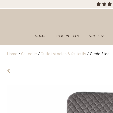
OVER
SHOWROOM
ONS
HOME
ZOMERDEALS
SHOP
Home
/
Collectie
/
Outlet stoelen & fauteuils
/
Oledo Stoel –