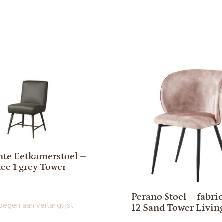
te Eetkamerstoel –
ee 1 grey Tower
Perano Stoel – fabri
egen aan verlanglijst
12 Sand Tower Livin