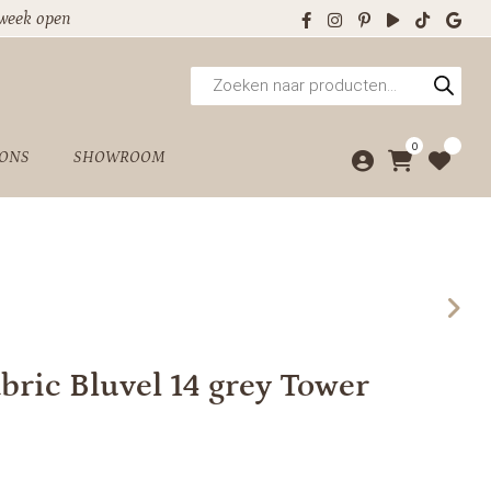
 week open
Producten
zoeken
0
 ONS
SHOWROOM
abric Bluvel 14 grey Tower