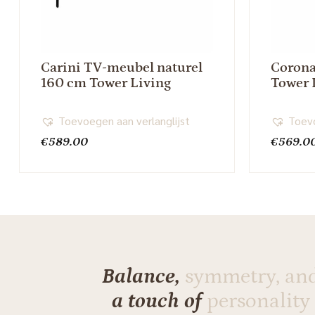
Carini TV-meubel naturel
Coron
160 cm Tower Living
Tower 
Toevoegen aan verlanglijst
Toevo
€
589.00
€
569.0
Balance,
symmetry, an
a touch of
personality