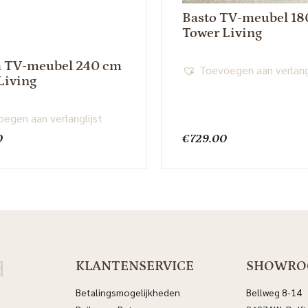
Basto TV-meubel 18
Tower Living
a TV-meubel 240 cm
Toevoegen aan verlang
Living
egen aan verlanglijst
0
€
729.00
d
KLANTENSERVICE
SHOWR
Betalingsmogelijkheden
Bellweg 8-14