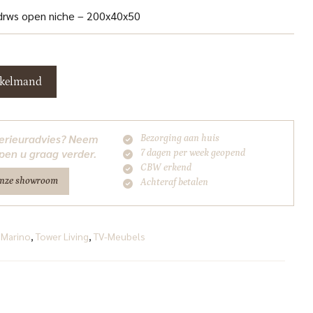
 drws open niche – 200x40x50
nkelmand
nterieuradvies? Neem
Bezorging aan huis
pen u graag verder.
7 dagen per week geopend
CBW erkend
onze showroom
Achteraf betalen
 Marino
,
Tower Living
,
TV-Meubels