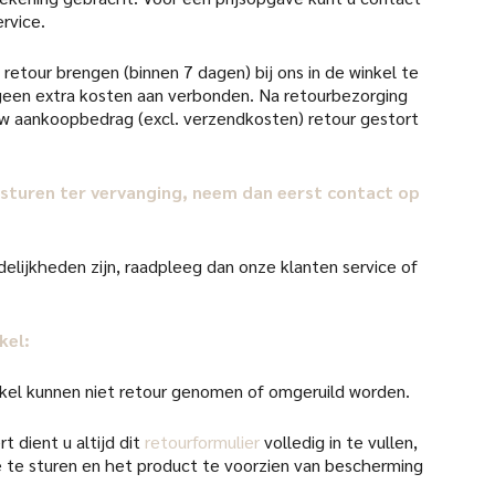
rvice.
retour brengen (binnen 7 dagen) bij ons in de winkel te
d geen extra kosten aan verbonden. Na retourbezorging
uw aankoopbedrag (excl. verzendkosten) retour gestort
il sturen ter vervanging, neem dan eerst contact op
elijkheden zijn, raadpleeg dan onze klanten service of
kel:
kel kunnen niet retour genomen of omgeruild worden.
t dient u altijd dit
retourformulier
volledig in te vullen,
 te sturen en het product te voorzien van bescherming