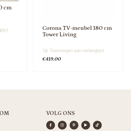
0 cm
Corona TV-meubel 180 cm
lijst
Tower Living
Toevoegen aan verlanglijst
€
419.00
OOM
VOLG ONS