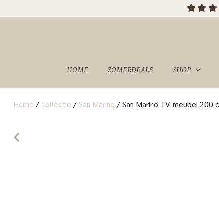
HOME
ZOMERDEALS
SHOP
Home
/
Collectie
/
San Marino
/
San Marino TV-meubel 200 c
OVER
SHOWROOM
ONS