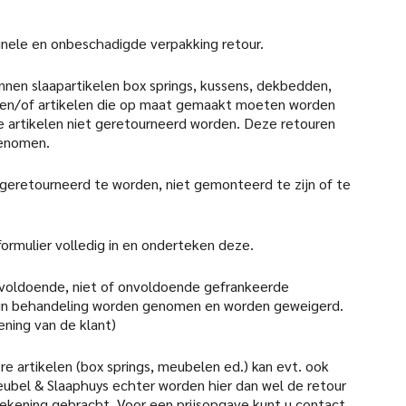
iginele en onbeschadigde verpakking retour.
nen slaapartikelen box springs, kussens, dekbedden,
en/of artikelen die op maat gemaakt moeten worden
 artikelen niet geretourneerd worden. Deze retouren
genomen.
 geretourneerd te worden, niet gemonteerd te zijn of te
formulier volledig in en onderteken deze.
 voldoende, niet of onvoldoende gefrankeerde
 in behandeling worden genomen en worden geweigerd.
ening van de klant)
re artikelen (box springs, meubelen ed.) kan evt. ook
ubel & Slaaphuys echter worden hier dan wel de retour
 rekening gebracht. Voor een prijsopgave kunt u contact