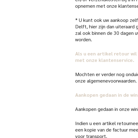
opnemen met onze klantense
* U kunt ook uw aankoop zelf 
Delft, hier zijn dan uiteraar
zal ook binnen de 30 dagen 
worden.
Als u een artikel retour w
met onze klantenservice.
Mochten er verder nog onduid
onze algemenevoorwaarden.
Aankopen gedaan in de win
Aankopen gedaan in onze win
Indien u een artikel retourneer
een kopie van de factuur mee
voor transport.