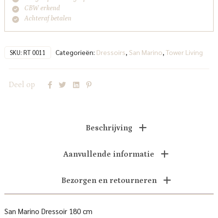
CBW erkend
Achteraf betalen
Categorieën:
Dressoirs
,
San Marino
,
Tower Living
SKU:
RT 0011
Deel op
Beschrijving
Aanvullende informatie
Bezorgen en retourneren
San Marino Dressoir 180 cm