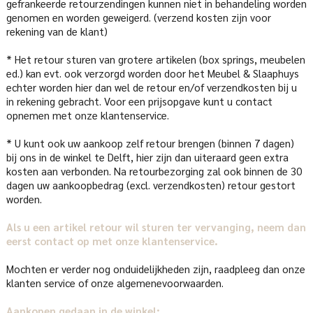
gefrankeerde retourzendingen kunnen niet in behandeling worden
genomen en worden geweigerd. (verzend kosten zijn voor
rekening van de klant)
* Het retour sturen van grotere artikelen (box springs, meubelen
ed.) kan evt. ook verzorgd worden door het Meubel & Slaaphuys
echter worden hier dan wel de retour en/of verzendkosten bij u
in rekening gebracht. Voor een prijsopgave kunt u contact
opnemen met onze klantenservice.
* U kunt ook uw aankoop zelf retour brengen (binnen 7 dagen)
bij ons in de winkel te Delft, hier zijn dan uiteraard geen extra
kosten aan verbonden. Na retourbezorging zal ook binnen de 30
dagen uw aankoopbedrag (excl. verzendkosten) retour gestort
worden.
Als u een artikel retour wil sturen ter vervanging, neem dan
eerst contact op met onze klantenservice.
Mochten er verder nog onduidelijkheden zijn, raadpleeg dan onze
klanten service of onze algemenevoorwaarden.
Aankopen gedaan in de winkel: