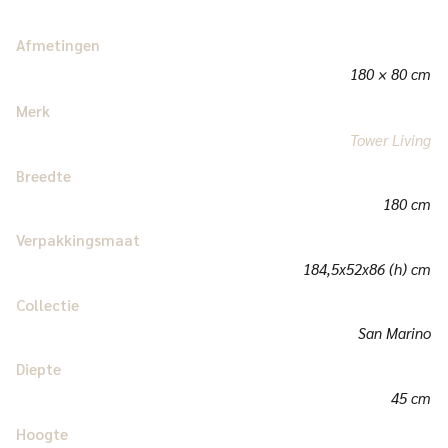
Afmetingen
180 × 80 cm
Merk
Tower Living
Breedte
180 cm
Verpakkingsmaat
184,5x52x86 (h) cm
Collectie
San Marino
Diepte
45 cm
Hoogte