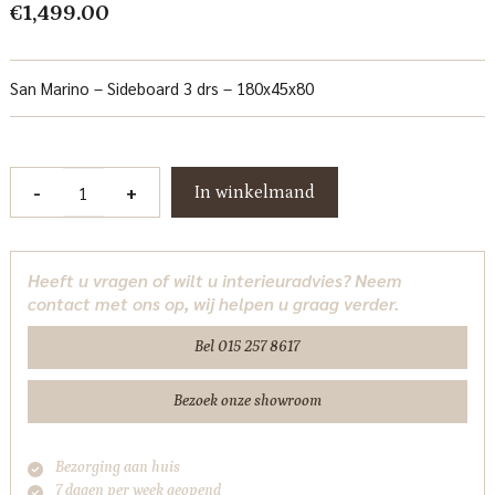
€
1,499.00
San Marino – Sideboard 3 drs – 180x45x80
San
-
+
In winkelmand
Marino
Dressoir
180
Heeft u vragen of wilt u interieuradvies? Neem
cm
contact met ons op, wij helpen u graag verder.
Tower
Living
Bel 015 257 8617
aantal
Bezoek onze showroom
Bezorging aan huis
7 dagen per week geopend