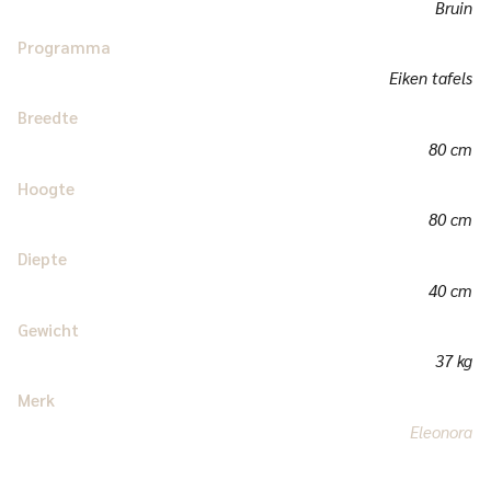
Bruin
Programma
Eiken tafels
Breedte
80 cm
Hoogte
80 cm
Diepte
40 cm
Gewicht
37 kg
Merk
Eleonora