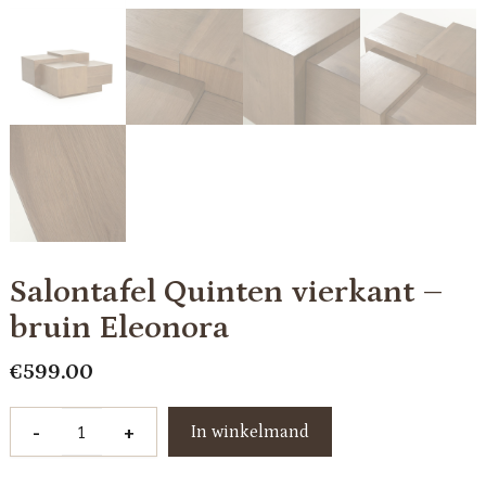
Salontafel Quinten vierkant –
bruin Eleonora
€
599.00
Salontafel
-
+
In winkelmand
Quinten
vierkant