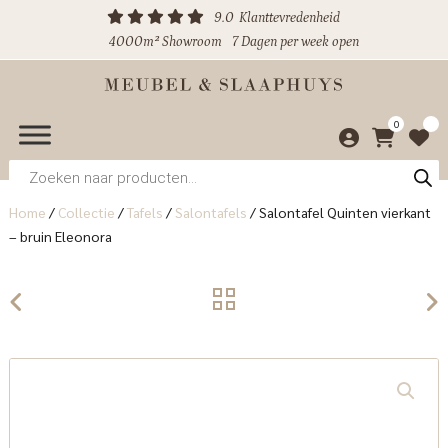
9.0
Klanttevredenheid
4000m² Showroom
7 Dagen per week open
0
Producten
zoeken
Home
/
Collectie
/
Tafels
/
Salontafels
/
Salontafel Quinten vierkant
– bruin Eleonora