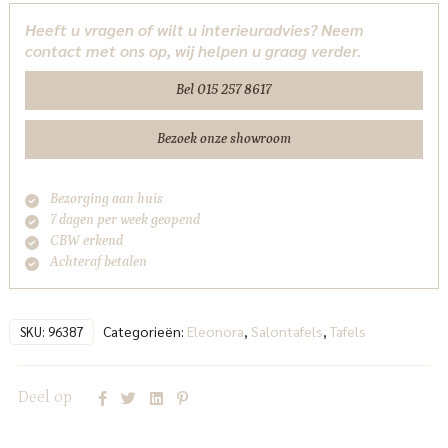
-
Heeft u vragen of wilt u interieuradvies? Neem
bruin
contact met ons op, wij helpen u graag verder.
Eleonora
aantal
Bel 015 257 8617
Bezoek onze showroom
Bezorging aan huis
7 dagen per week geopend
CBW erkend
Achteraf betalen
Categorieën:
Eleonora
,
Salontafels
,
Tafels
SKU:
96387
Deel op