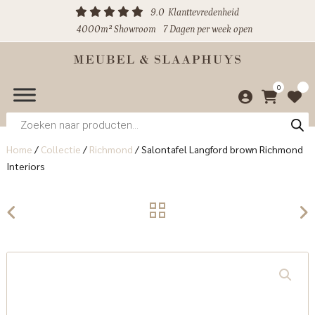
9.0
Klanttevredenheid
4000m² Showroom
7 Dagen per week open
0
Producten
zoeken
Home
/
Collectie
/
Richmond
/
Salontafel Langford brown Richmond
Interiors