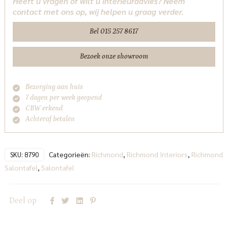
Heeft u vragen of wilt u interieuradvies? Neem
Interiors
contact met ons op, wij helpen u graag verder.
aantal
Bel 015 257 8617
Bezoek onze showroom
Bezorging aan huis
7 dagen per week geopend
CBW erkend
Achteraf betalen
Categorieën:
Richmond
,
Richmond Interiors
,
Richmond
SKU:
8790
Salontafel
,
Salontafel
Deel op