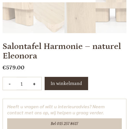
Salontafel Harmonie – naturel
Eleonora
€
579.00
Salontafel
-
+
In winkelmand
Harmonie
-
naturel
Heeft u vragen of wilt u interieuradvies? Neem
Eleonora
contact met ons op, wij helpen u graag verder.
aantal
Bel 015 257 8617