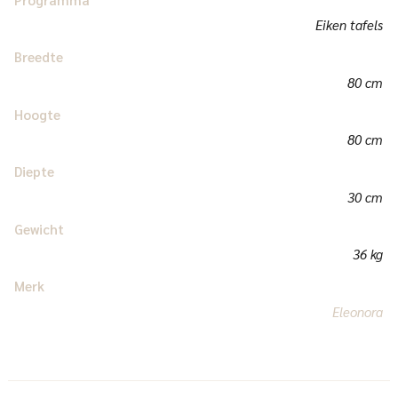
Eiken tafels
Breedte
80 cm
Hoogte
80 cm
Diepte
30 cm
Gewicht
36 kg
Merk
Eleonora