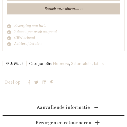
Bezoek onze showroom
Bezorging aan huis
7 dagen per week geopend
CBW erkend
Achteraf betalen
Categorieën:
Eleonora
,
Salontafels
,
Tafels
SKU:
96224
Deel op
Aanvullende informatie
Bezorgen en retourneren