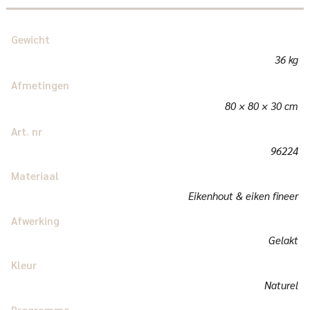
Gewicht
36 kg
Afmetingen
80 × 80 × 30 cm
Art. nr
96224
Materiaal
Eikenhout & eiken fineer
Afwerking
Gelakt
Kleur
Naturel
Programma