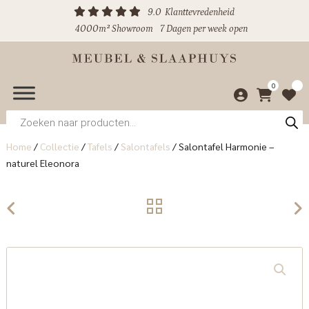
9.0
Klanttevredenheid
4000m² Showroom
7 Dagen per week open
0
Producten
zoeken
Home
/
Collectie
/
Tafels
/
Salontafels
/
Salontafel Harmonie –
naturel Eleonora