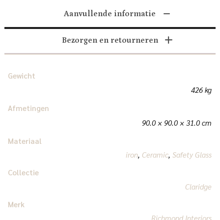
Aanvullende informatie
Bezorgen en retourneren
Gewicht
426 kg
Afmetingen
90.0 × 90.0 × 31.0 cm
Materiaal
iron
,
Ceramic
,
Safety Glass
Collectie
Claridge
Merk
Richmond Interiors