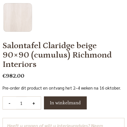
Salontafel Claridge beige
90×90 (cumulus) Richmond
Interiors
€
982.00
Pre-order dit product en ontvang het 2–4 weken na 16 oktober.
Salontafel
-
+
In winkelmand
Claridge
beige
90x90
Heeft u vragen of wilt u interieuradvies? Neem
(cumulus)