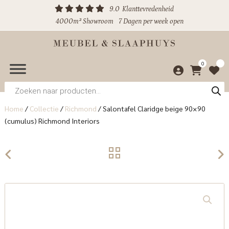
9.0
Klanttevredenheid
4000m² Showroom
7 Dagen per week open
0
Producten
zoeken
Home
/
Collectie
/
Richmond
/
Salontafel Claridge beige 90×90
(cumulus) Richmond Interiors