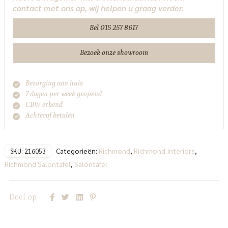
contact met ons op, wij helpen u graag verder.
Richmond
Interiors
Bel 015 257 8617
aantal
Bezoek onze showroom
Bezorging aan huis
7 dagen per week geopend
CBW erkend
Achteraf betalen
Categorieën:
Richmond
,
Richmond Interiors
,
SKU:
216053
Richmond Salontafel
,
Salontafel
Deel op