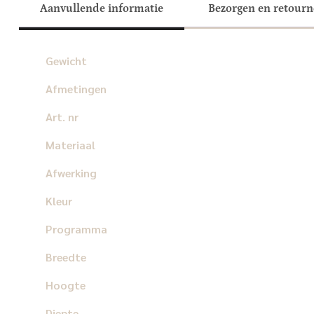
Aanvullende informatie
Bezorgen en retour
Gewicht
Afmetingen
Art. nr
Materiaal
Afwerking
Kleur
Programma
Breedte
Hoogte
Diepte