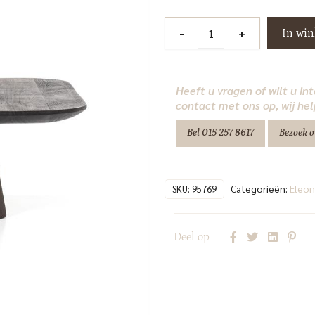
Salontafel
-
+
In wi
Aron
vierkant
80x80
Heeft u vragen of wilt u i
-
contact met ons op, wij hel
bruin
Bel 015 257 8617
Bezoek 
Eleonora
aantal
Categorieën:
Eleon
SKU:
95769
Deel op