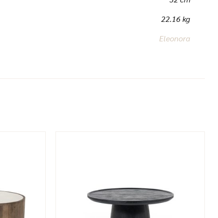
22.16 kg
Eleonora