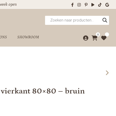
 week open
Producten
zoeken
0
 ONS
SHOWROOM
 vierkant 80×80 – bruin