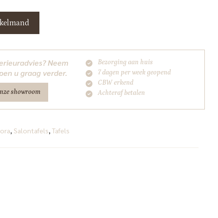
nkelmand
nterieuradvies? Neem
Bezorging aan huis
pen u graag verder.
7 dagen per week geopend
CBW erkend
onze showroom
Achteraf betalen
ora
,
Salontafels
,
Tafels