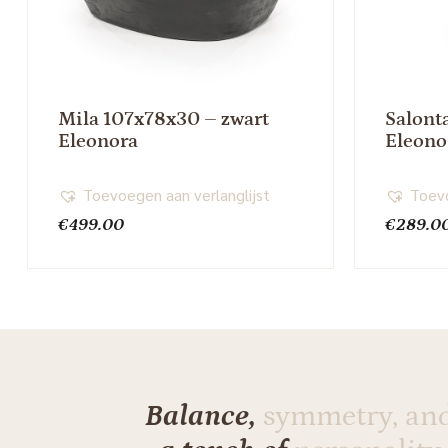
Mila 107x78x30 – zwart
Salont
Eleonora
Eleono
Toevoegen aan verlanglijst
Toevo
€
499.00
€
289.0
Balance,
symmetry, an