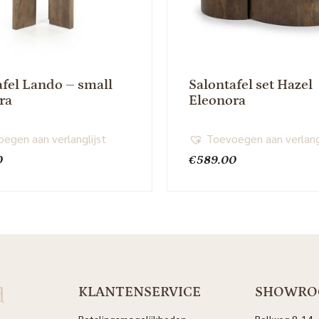
afel Lando – small
Salontafel set Hazel
ra
Eleonora
egen aan verlanglijst
Toevoegen aan verlang
0
€
589.00
d
KLANTENSERVICE
SHOWR