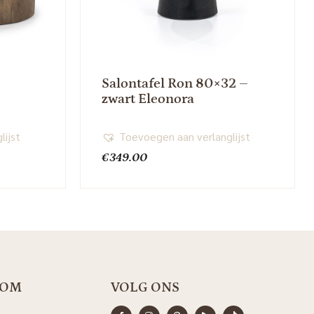
Salontafel Ron 80×32 –
zwart Eleonora
lijst
Toevoegen aan verlanglijst
€
349.00
OOM
VOLG ONS