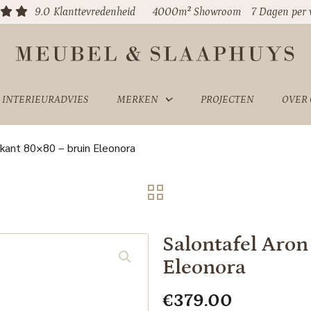
9.0
Klanttevredenheid
4000m² Showroom
7 Dagen per
INTERIEURADVIES
MERKEN
PROJECTEN
OVER
rkant 80×80 – bruin Eleonora
Salontafel Aron
Eleonora
€
379.00