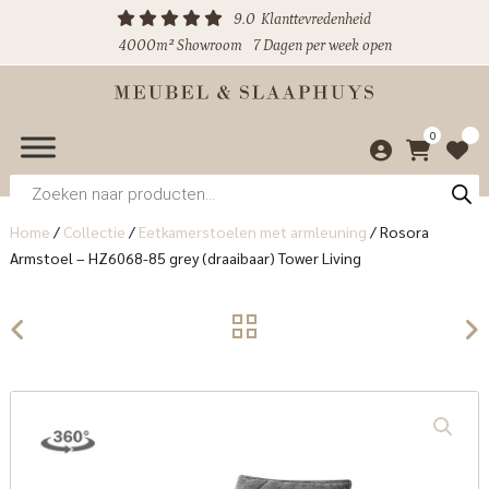
9.0
Klanttevredenheid
4000m² Showroom
7 Dagen per week open
0
Producten
zoeken
Home
/
Collectie
/
Eetkamerstoelen met armleuning
/
Rosora
Armstoel – HZ6068-85 grey (draaibaar) Tower Living