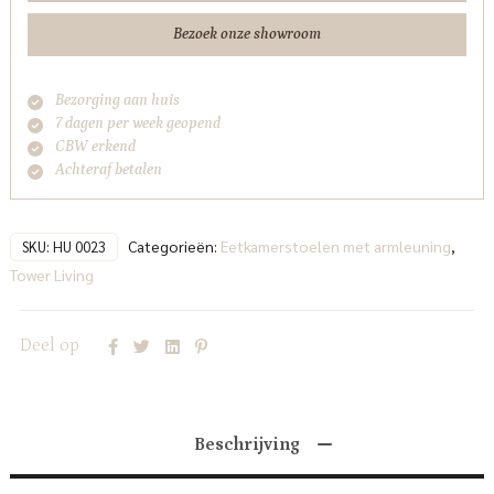
Living
Bezoek onze showroom
aantal
Bezorging aan huis
7 dagen per week geopend
CBW erkend
Achteraf betalen
Categorieën:
Eetkamerstoelen met armleuning
,
SKU:
HU 0023
Tower Living
Deel op
Beschrijving