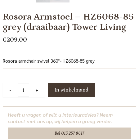
Rosora Armstoel – HZ6068-85
grey (draaibaar) Tower Living
€
209.00
Rosora armchair swivel 360°- HZ6068-85 grey
Rosora
-
+
In winkelmand
Armstoel
-
HZ6068-
Heeft u vragen of wilt u interieuradvies? Neem
85
contact met ons op, wij helpen u graag verder.
grey
(draaibaar)
Bel 015 257 8617
Tower