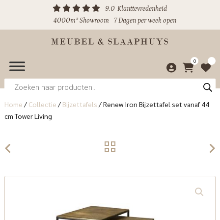
9.0
Klanttevredenheid
4000m² Showroom
7 Dagen per week open
0
Producten
zoeken
Home
/
Collectie
/
Bijzettafels
/
Renew Iron Bijzettafel set vanaf 44
cm Tower Living