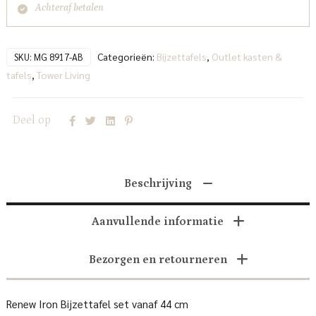
Achteraf betalen
Categorieën:
Bijzettafels
,
Outlet kasten &
SKU:
MG 8917-AB
tafels
,
Tower Living
Deel op
Beschrijving
Aanvullende informatie
Bezorgen en retourneren
Renew Iron Bijzettafel set vanaf 44 cm