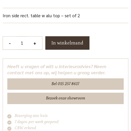
Iron side rect. table w alu top – set of 2
Renew
-
+
In winkelmand
Iron
Bijzettafel
set
Heeft u vragen of wilt u interieuradvies? Neem
vanaf
contact met ons op, wij helpen u graag verder.
44
cm
Bel 015 257 8617
Tower
Living
Bezoek onze showroom
aantal
Bezorging aan huis
7 dagen per week geopend
CBW erkend