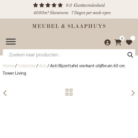
9.0
Klanttevredenheid
4000m² Showroom
7 Dagen per week open
0
Producten
zoeken
Home
/
Collectie
/
Asti
/
Asti Bijzettafel vierkant olijfbruin 60 cm
Tower Living