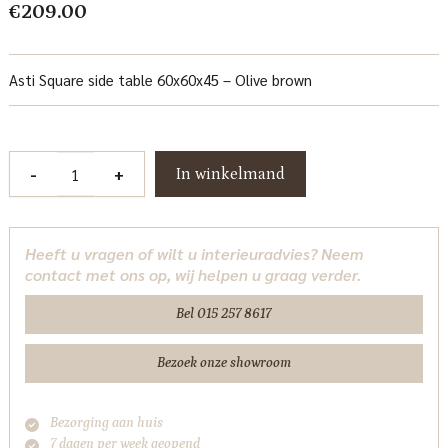
€
209.00
Asti Square side table 60x60x45 – Olive brown
Asti
-
+
In winkelmand
Bijzettafel
vierkant
olijfbruin
Heeft u vragen of wilt u interieuradvies? Neem
60
contact met ons op, wij helpen u graag verder.
cm
Tower
Bel 015 257 8617
Living
aantal
Bezoek onze showroom
Bezorging aan huis
7 dagen per week geopend