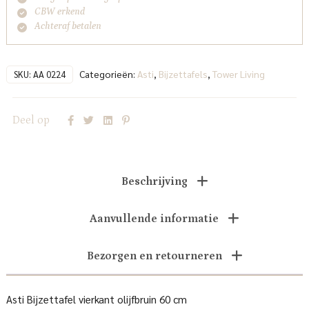
CBW erkend
Achteraf betalen
Categorieën:
Asti
,
Bijzettafels
,
Tower Living
SKU:
AA 0224
Deel op
Beschrijving
Aanvullende informatie
Bezorgen en retourneren
Asti Bijzettafel vierkant olijfbruin 60 cm