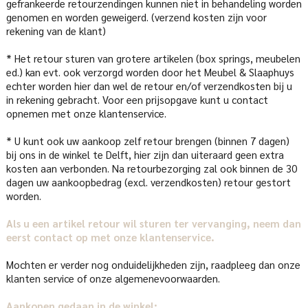
gefrankeerde retourzendingen kunnen niet in behandeling worden
genomen en worden geweigerd. (verzend kosten zijn voor
rekening van de klant)
* Het retour sturen van grotere artikelen (box springs, meubelen
ed.) kan evt. ook verzorgd worden door het Meubel & Slaaphuys
echter worden hier dan wel de retour en/of verzendkosten bij u
in rekening gebracht. Voor een prijsopgave kunt u contact
opnemen met onze klantenservice.
* U kunt ook uw aankoop zelf retour brengen (binnen 7 dagen)
bij ons in de winkel te Delft, hier zijn dan uiteraard geen extra
kosten aan verbonden. Na retourbezorging zal ook binnen de 30
dagen uw aankoopbedrag (excl. verzendkosten) retour gestort
worden.
Als u een artikel retour wil sturen ter vervanging, neem dan
eerst contact op met onze klantenservice.
Mochten er verder nog onduidelijkheden zijn, raadpleeg dan onze
klanten service of onze algemenevoorwaarden.
Aankopen gedaan in de winkel: