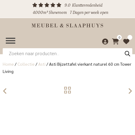
9.0
Klanttevredenheid
4000m² Showroom
7 Dagen per week open
0
Producten
zoeken
Home
/
Collectie
/
Asti
/
Asti Bijzettafel vierkant naturel 60 cm Tower
Living