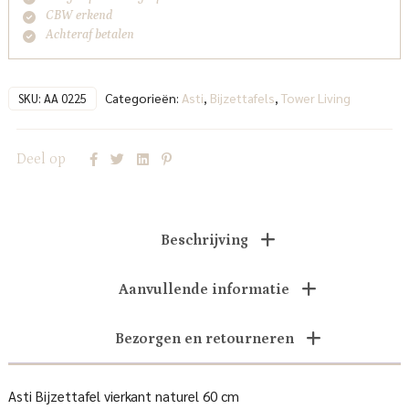
CBW erkend
Achteraf betalen
Categorieën:
Asti
,
Bijzettafels
,
Tower Living
SKU:
AA 0225
Deel op
Beschrijving
Aanvullende informatie
Bezorgen en retourneren
Asti Bijzettafel vierkant naturel 60 cm