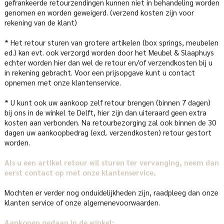
gefrankeerde retourzendingen kunnen niet in behandeling worden
genomen en worden geweigerd. (verzend kosten zijn voor
rekening van de klant)
* Het retour sturen van grotere artikelen (box springs, meubelen
ed.) kan evt. ook verzorgd worden door het Meubel & Slaaphuys
echter worden hier dan wel de retour en/of verzendkosten bij u
in rekening gebracht. Voor een prijsopgave kunt u contact
opnemen met onze klantenservice.
* U kunt ook uw aankoop zelf retour brengen (binnen 7 dagen)
bij ons in de winkel te Delft, hier zijn dan uiteraard geen extra
kosten aan verbonden. Na retourbezorging zal ook binnen de 30
dagen uw aankoopbedrag (excl. verzendkosten) retour gestort
worden.
Als u een artikel retour wil sturen ter vervanging, neem dan
eerst contact op met onze klantenservice.
Mochten er verder nog onduidelijkheden zijn, raadpleeg dan onze
klanten service of onze algemenevoorwaarden.
Aankopen gedaan in de winkel: