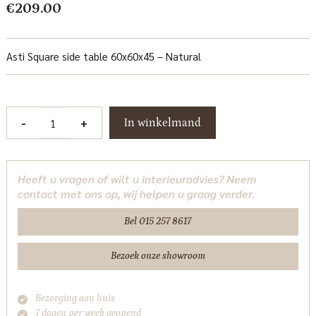
€
209.00
Asti Square side table 60x60x45 – Natural
Asti
-
+
In winkelmand
Bijzettafel
vierkant
naturel
Heeft u vragen of wilt u interieuradvies? Neem
60
contact met ons op, wij helpen u graag verder.
cm
Tower
Bel 015 257 8617
Living
aantal
Bezoek onze showroom
Bezorging aan huis
7 dagen per week geopend