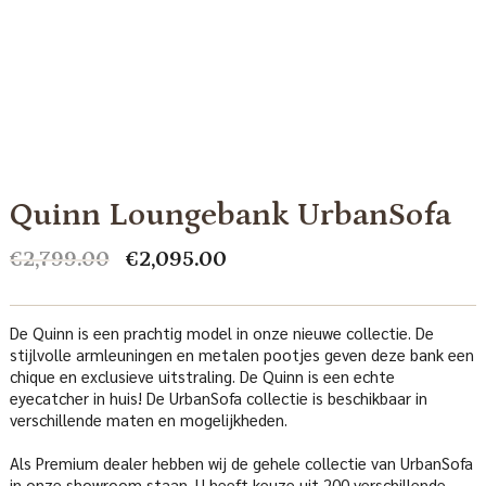
Quinn Loungebank UrbanSofa
Oorspronkelijke
Huidige
€
2,799.00
€
2,095.00
prijs
prijs
was:
is:
€2,799.00.
€2,095.00.
De Quinn is een prachtig model in onze nieuwe collectie. De
stijlvolle armleuningen en metalen pootjes geven deze bank een
chique en exclusieve uitstraling. De Quinn is een echte
eyecatcher in huis! De UrbanSofa collectie is beschikbaar in
verschillende maten en mogelijkheden.
Als Premium dealer hebben wij de gehele collectie van UrbanSofa
in onze showroom staan. U heeft keuze uit 200 verschillende