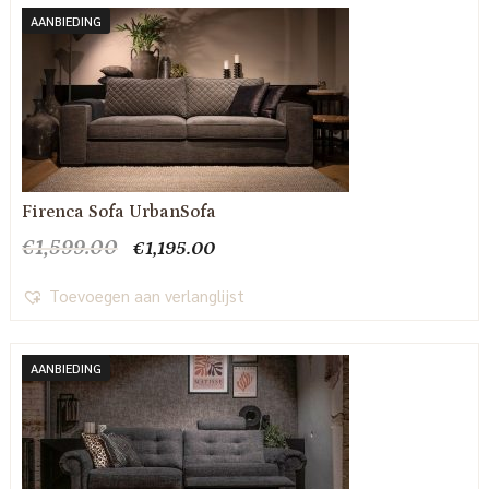
AANBIEDING
Firenca Sofa UrbanSofa
Oorspronkelijke
Huidige
€
1,599.00
€
1,195.00
prijs
prijs
was:
is:
Toevoegen aan verlanglijst
€1,599.00.
€1,195.00.
AANBIEDING