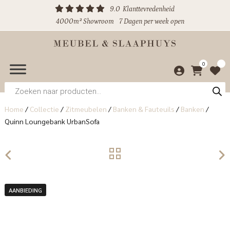
9.0
Klanttevredenheid
4000m² Showroom
7 Dagen per week open
0
Producten
zoeken
Home
/
Collectie
/
Zitmeubelen
/
Banken & Fauteuils
/
Banken
/
Quinn Loungebank UrbanSofa
AANBIEDING