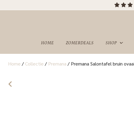
HOME
ZOMERDEALS
SHOP
Home
/
Collectie
/
Premana
/
Premana Salontafel bruin ovaa
OVER
SHOWROOM
ONS