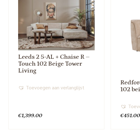
Leeds 2 5-AL + Chaise R –
Touch 102 Beige Tower
Living
Redfor
Toevoegen aan verlanglijst
102 be
Toevo
€
1,399.00
€
451.0