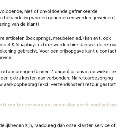
 voldoende, niet of onvoldoende gefrankeerde
 in behandeling worden genomen en worden geweigerd.
ening van de klant)
re artikelen (box springs, meubelen ed.) kan evt. ook
ubel & Slaaphuys echter worden hier dan wel de retour
 rekening gebracht. Voor een prijsopgave kunt u contact
rvice.
retour brengen (binnen 7 dagen) bij ons in de winkel te
d geen extra kosten aan verbonden. Na retourbezorging
uw aankoopbedrag (excl. verzendkosten) retour gestort
il sturen ter vervanging, neem dan eerst contact op
elijkheden zijn, raadpleeg dan onze klanten service of