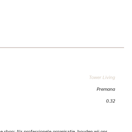
Tower Living
Premana
0.32
 shop: Als professionele organisatie, houden wij ons