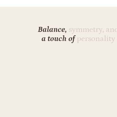
Balance,
symmetry, an
a touch of
personality