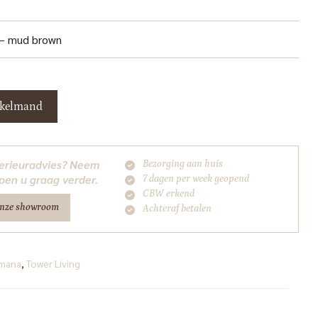
– mud brown
nkelmand
nterieuradvies? Neem
Bezorging aan huis
pen u graag verder.
7 dagen per week geopend
CBW erkend
onze showroom
Achteraf betalen
mana
,
Tower Living