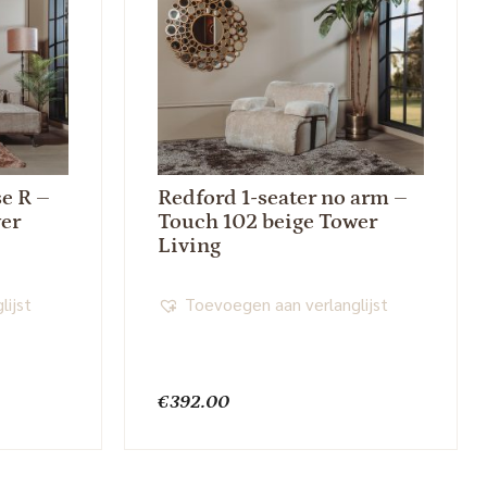
se R –
Redford 1-seater no arm –
er
Touch 102 beige Tower
Living
lijst
Toevoegen aan verlanglijst
€
392.00