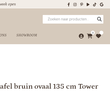
 week open
Producten
zoeken
0
 ONS
SHOWROOM
afel bruin ovaal 135 cm Tower