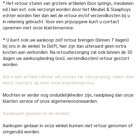
* Het retour sturen van grotere artikelen (box springs, meubelen
ed.) kan evt. ook verzorgd worden door het Meubel & Slaaphuys
echter worden hier dan wel de retour en/of verzendkosten bij u
in rekening gebracht. Voor een prijsopgave kunt u contact
opnemen met onze klantenservice.
* U kunt ook uw aankoop zelf retour brengen (binnen 7 dagen)
bij ons in de winkel te Delft, hier zijn dan uiteraard geen extra
kosten aan verbonden. Na retourbezorging zal ook binnen de 30
dagen uw aankoopbedrag (excl. verzendkosten) retour gestort
worden.
Als u een artikel retour wil sturen ter vervanging, neem dan
eerst contact op met onze klantenservice.
Mochten er verder nog onduidelijkheden zijn, raadpleeg dan onze
klanten service of onze algemenevoorwaarden.
Aankopen gedaan in de winkel:
Aankopen gedaan in onze winkel kunnen niet retour genomen of
omgeruild worden.