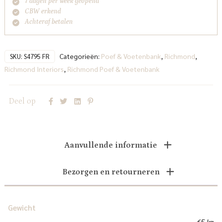
7 dagen per week geopend
CBW erkend
Achteraf betalen
Categorieën:
Poef & Voetenbank
,
Richmond
,
SKU:
S4795 FR
Richmond Interiors
,
Richmond Poef & Voetenbank
Deel op
Aanvullende informatie
Bezorgen en retourneren
Gewicht
65 kg