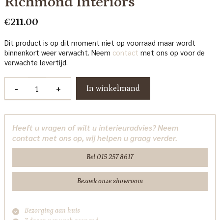
Richmond Interiors
€
211.00
Dit product is op dit moment niet op voorraad maar wordt
binnenkort weer verwacht. Neem
contact
met ons op voor de
verwachte levertijd.
Poef
-
+
In winkelmand
&
Voetenbank
Yoda
Heeft u vragen of wilt u interieuradvies? Neem
customized
contact met ons op, wij helpen u graag verder.
45Ø
fire
Bel 015 257 8617
retardant
Richmond
Bezoek onze showroom
Interiors
aantal
Bezorging aan huis