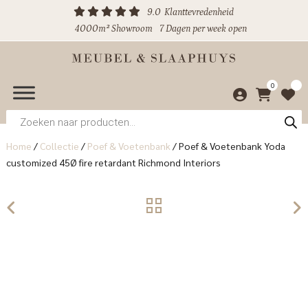
9.0
Klanttevredenheid
4000m² Showroom
7 Dagen per week open
0
Producten
zoeken
Home
/
Collectie
/
Poef & Voetenbank
/
Poef & Voetenbank Yoda
customized 45Ø fire retardant Richmond Interiors