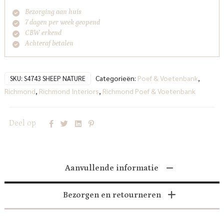
Bezorging aan huis
7 dagen per week geopend
CBW erkend
Achteraf betalen
Categorieën:
Poef & Voetenbank
,
SKU:
S4743 SHEEP NATURE
Richmond
,
Richmond Interiors
,
Richmond Poef & Voetenbank
Deel op
Aanvullende informatie
Bezorgen en retourneren