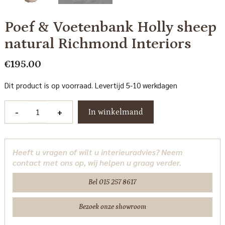
Poef & Voetenbank Holly sheep
natural Richmond Interiors
€
195.00
Dit product is op voorraad. Levertijd 5-10 werkdagen
Poef
-
+
In winkelmand
&
Voetenbank
Holly
Heeft u vragen of wilt u interieuradvies? Neem
sheep
contact met ons op, wij helpen u graag verder.
natural
Richmond
Bel 015 257 8617
Interiors
aantal
Bezoek onze showroom