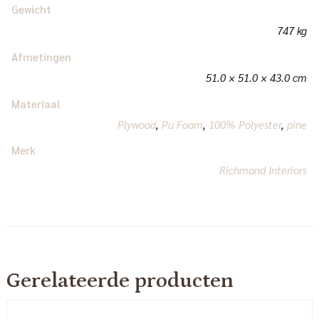
Gewicht
747 kg
Afmetingen
51.0 × 51.0 × 43.0 cm
Materiaal
Plywood
,
Pu Foam
,
100% Polyester
,
pine
Merk
Richmond Interiors
Gerelateerde producten