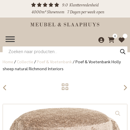
9.0
Klanttevredenheid
4000m² Showroom
7 Dagen per week open
0
Producten
zoeken
Home
/
Collectie
/
Poef & Voetenbank
/
Poef & Voetenbank Holly
sheep natural Richmond Interiors