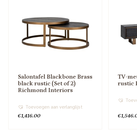
Salontafel Blackbone Brass
TV-meu
black rustic (Set of 2)
rustic
Richmond Interiors
Toevo
Toevoegen aan verlanglijst
€
1,416.00
€
1,546.