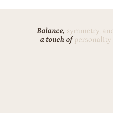
Balance,
symmetry, an
a touch of
personality