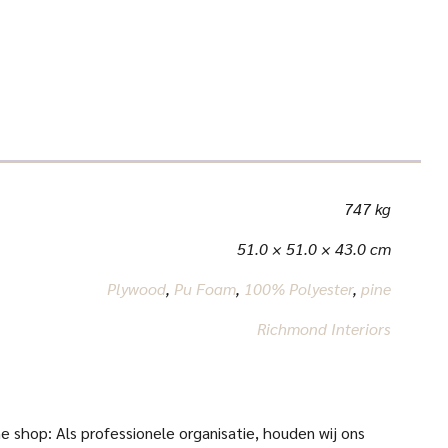
747 kg
51.0 × 51.0 × 43.0 cm
Plywood
,
Pu Foam
,
100% Polyester
,
pine
Richmond Interiors
 shop: Als professionele organisatie, houden wij ons