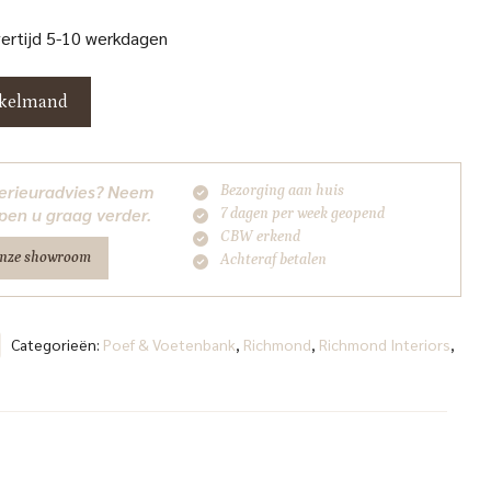
vertijd 5-10 werkdagen
nkelmand
nterieuradvies? Neem
Bezorging aan huis
pen u graag verder.
7 dagen per week geopend
CBW erkend
onze showroom
Achteraf betalen
Categorieën:
Poef & Voetenbank
,
Richmond
,
Richmond Interiors
,