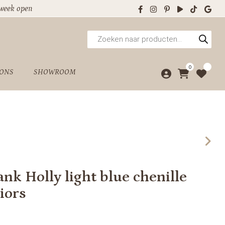
 week open
Producten
zoeken
0
 ONS
SHOWROOM
nk Holly light blue chenille
iors