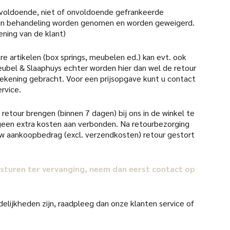
 voldoende, niet of onvoldoende gefrankeerde
 in behandeling worden genomen en worden geweigerd.
ening van de klant)
re artikelen (box springs, meubelen ed.) kan evt. ook
ubel & Slaaphuys echter worden hier dan wel de retour
 rekening gebracht. Voor een prijsopgave kunt u contact
rvice.
retour brengen (binnen 7 dagen) bij ons in de winkel te
d geen extra kosten aan verbonden. Na retourbezorging
uw aankoopbedrag (excl. verzendkosten) retour gestort
il sturen ter vervanging, neem dan eerst contact op
elijkheden zijn, raadpleeg dan onze klanten service of