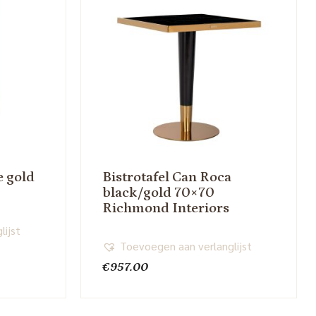
e gold
Bistrotafel Can Roca
black/gold 70×70
Richmond Interiors
lijst
Toevoegen aan verlanglijst
€
957.00