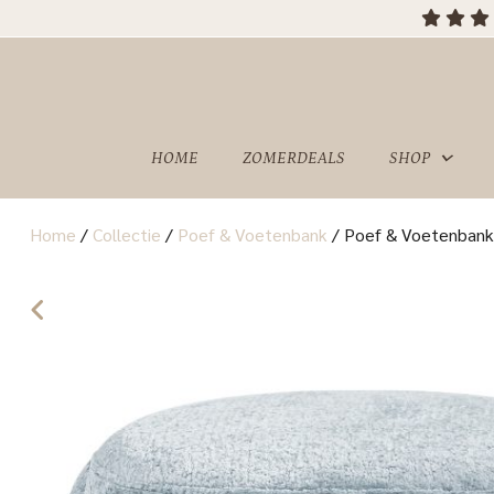
HOME
ZOMERDEALS
SHOP
Home
/
Collectie
/
Poef & Voetenbank
/
Poef & Voetenbank H
OVER
SHOWROOM
ONS