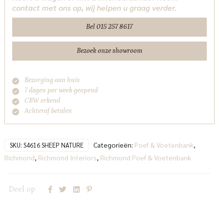
contact met ons op, wij helpen u graag verder.
natural
Richmond
Bel 015 257 8617
Interiors
aantal
Bezoek onze showroom
Bezorging aan huis
7 dagen per week geopend
CBW erkend
Achteraf betalen
Categorieën:
Poef & Voetenbank
,
SKU:
S4616 SHEEP NATURE
Richmond
,
Richmond Interiors
,
Richmond Poef & Voetenbank
Deel op