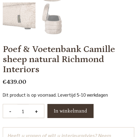
Poef & Voetenbank Camille
sheep natural Richmond
Interiors
€
439.00
Dit product is op voorraad. Levertijd 5-10 werkdagen
Poef
-
+
In winkelmand
&
Voetenbank
Camille
Heeft u vragen of wilt u interieuradvies? Neem
sheep