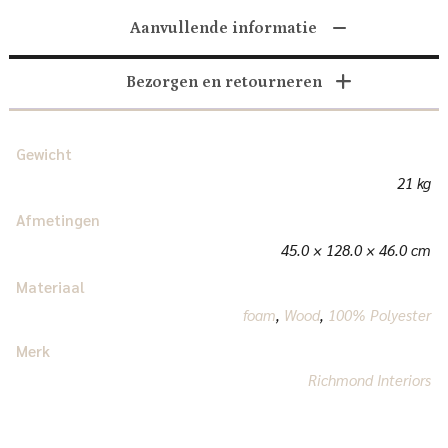
Aanvullende informatie
Bezorgen en retourneren
Gewicht
21 kg
Afmetingen
45.0 × 128.0 × 46.0 cm
Materiaal
foam
,
Wood
,
100% Polyester
Merk
Richmond Interiors