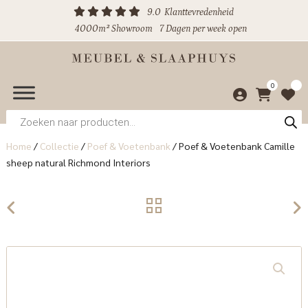
9.0
Klanttevredenheid
4000m² Showroom
7 Dagen per week open
0
Producten
zoeken
Home
/
Collectie
/
Poef & Voetenbank
/
Poef & Voetenbank Camille
sheep natural Richmond Interiors