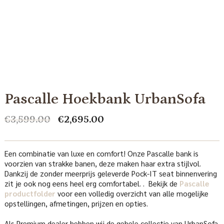
Pascalle Hoekbank UrbanSofa
Oorspronkelijke
Huidige
€
3,599.00
€
2,695.00
prijs
prijs
was:
is:
€3,599.00.
€2,695.00.
Een combinatie van luxe en comfort! Onze Pascalle bank is
voorzien van strakke banen, deze maken haar extra stijlvol.
Dankzij de zonder meerprijs geleverde Pock-IT seat binnenvering
zit je ook nog eens heel erg comfortabel. . Bekijk de
Pascalle
productfolder
voor een volledig overzicht van alle mogelijke
opstellingen, afmetingen, prijzen en opties.
Als Premium dealer hebben wij de gehele collectie van UrbanSofa