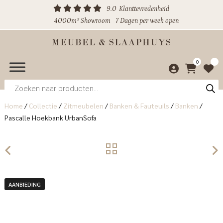
9.0
Klanttevredenheid
4000m² Showroom
7 Dagen per week open
0
Producten
zoeken
Home
/
Collectie
/
Zitmeubelen
/
Banken & Fauteuils
/
Banken
/
Pascalle Hoekbank UrbanSofa
AANBIEDING