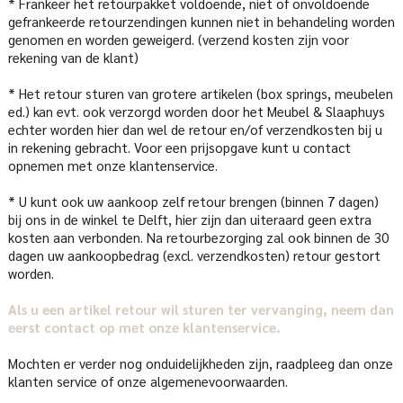
* Frankeer het retourpakket voldoende, niet of onvoldoende
gefrankeerde retourzendingen kunnen niet in behandeling worden
genomen en worden geweigerd. (verzend kosten zijn voor
rekening van de klant)
* Het retour sturen van grotere artikelen (box springs, meubelen
ed.) kan evt. ook verzorgd worden door het Meubel & Slaaphuys
echter worden hier dan wel de retour en/of verzendkosten bij u
in rekening gebracht. Voor een prijsopgave kunt u contact
opnemen met onze klantenservice.
* U kunt ook uw aankoop zelf retour brengen (binnen 7 dagen)
bij ons in de winkel te Delft, hier zijn dan uiteraard geen extra
kosten aan verbonden. Na retourbezorging zal ook binnen de 30
dagen uw aankoopbedrag (excl. verzendkosten) retour gestort
worden.
Als u een artikel retour wil sturen ter vervanging, neem dan
eerst contact op met onze klantenservice.
Mochten er verder nog onduidelijkheden zijn, raadpleeg dan onze
klanten service of onze algemenevoorwaarden.