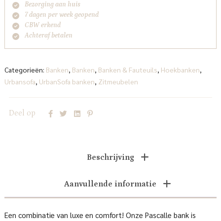
Bezorging aan huis
7 dagen per week geopend
CBW erkend
Achteraf betalen
Categorieën:
Banken
,
Banken
,
Banken & Fauteuils
,
Hoekbanken
,
Urbansofa
,
UrbanSofa banken
,
Zitmeubelen
Deel op
Beschrijving
Aanvullende informatie
Een combinatie van luxe en comfort! Onze Pascalle bank is