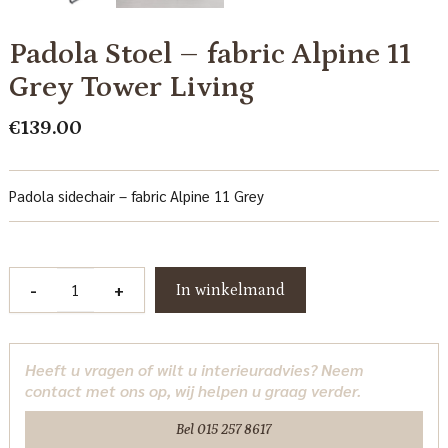
Padola Stoel – fabric Alpine 11
Grey Tower Living
€
139.00
Padola sidechair – fabric Alpine 11 Grey
Padola
-
+
In winkelmand
Stoel
-
fabric
Heeft u vragen of wilt u interieuradvies? Neem
Alpine
contact met ons op, wij helpen u graag verder.
11
Grey
Bel 015 257 8617
Tower