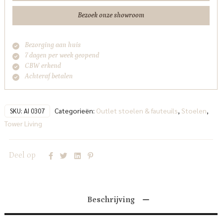
Living
Bezoek onze showroom
aantal
Bezorging aan huis
7 dagen per week geopend
CBW erkend
Achteraf betalen
Categorieën:
Outlet stoelen & fauteuils
,
Stoelen
,
SKU:
AI 0307
Tower Living
Deel op
Beschrijving