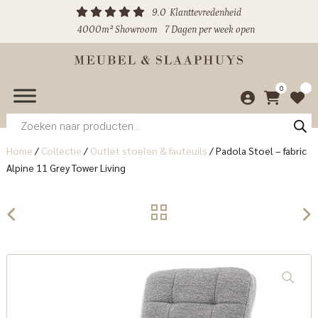
9.0
Klanttevredenheid
4000m² Showroom
7 Dagen per week open
0
Producten
zoeken
Home
/
Collectie
/
Outlet stoelen & fauteuils
/
Padola Stoel – fabric
Alpine 11 Grey Tower Living