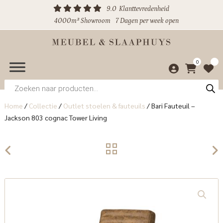
9.0
Klanttevredenheid
4000m² Showroom
7 Dagen per week open
0
Producten
zoeken
Home
/
Collectie
/
Outlet stoelen & fauteuils
/
Bari Fauteuil –
Jackson 803 cognac Tower Living