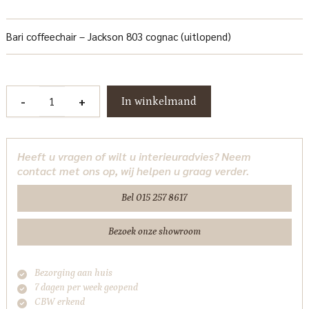
Bari coffeechair – Jackson 803 cognac (uitlopend)
Bari
-
+
In winkelmand
Fauteuil
-
Jackson
Heeft u vragen of wilt u interieuradvies? Neem
803
contact met ons op, wij helpen u graag verder.
cognac
Tower
Bel 015 257 8617
Living
aantal
Bezoek onze showroom
Bezorging aan huis
7 dagen per week geopend
CBW erkend