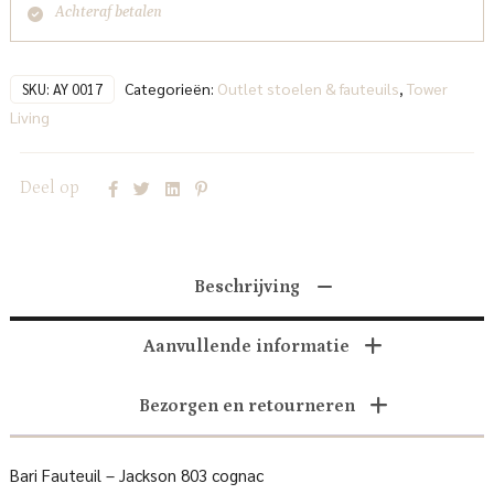
Achteraf betalen
Categorieën:
Outlet stoelen & fauteuils
,
Tower
SKU:
AY 0017
Living
Deel op
Beschrijving
Aanvullende informatie
Bezorgen en retourneren
Bari Fauteuil – Jackson 803 cognac