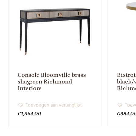
Console Bloomville brass
Bistrot
shagreen Richmond
black/
Interiors
Richmo
Toevoegen aan verlanglijst
Toevo
€
1,564.00
€
984.0