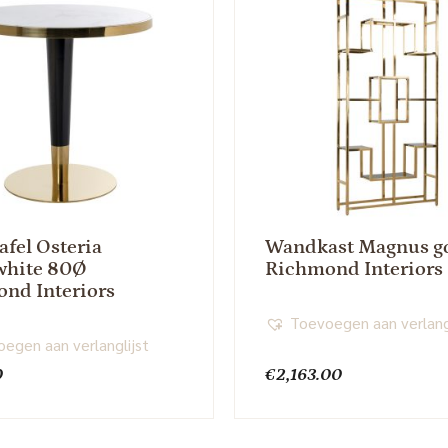
afel Osteria
Wandkast Magnus g
white 80Ø
Richmond Interiors
nd Interiors
Toevoegen aan verlang
egen aan verlanglijst
0
€
2,163.00