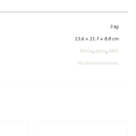
3 kg
13.6 × 21.7 × 8.8 cm
Mirror
,
glass
,
MDF
Richmond Interiors