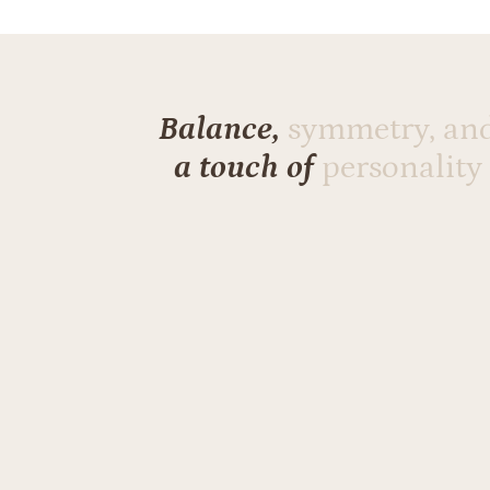
Balance,
symmetry, an
a touch of
personality