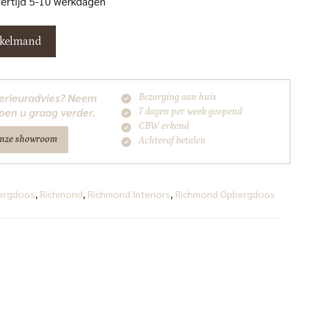
vertijd 5-10 werkdagen
nkelmand
nterieuradvies? Neem
Bezorging aan huis
pen u graag verder.
7 dagen per week geopend
CBW erkend
onze showroom
Achteraf betalen
ergdoos
,
Richmond
,
Richmond Interiors
,
Richmond Opbergdoos