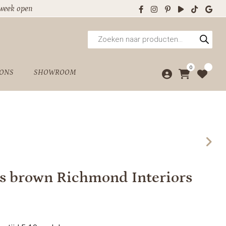
 week open
Producten
zoeken
0
 ONS
SHOWROOM
s brown Richmond Interiors