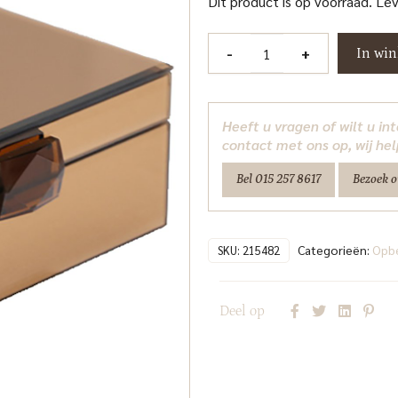
Dit product is op voorraad. Le
Opbergdoos
-
+
In wi
Lins
brown
Richmond
Heeft u vragen of wilt u i
Interiors
contact met ons op, wij hel
aantal
Bel 015 257 8617
Bezoek 
Categorieën:
Opb
SKU:
215482
Deel op