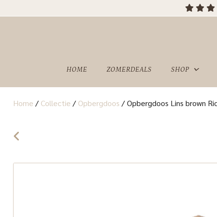
OVER
SHOWROOM
ONS
HOME
ZOMERDEALS
SHOP
Home
/
Collectie
/
Opbergdoos
/
Opbergdoos Lins brown Ri