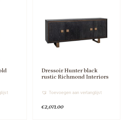
old
Dressoir Hunter black
rustic Richmond Interiors
lijst
Toevoegen aan verlanglijst
€
2,071.00