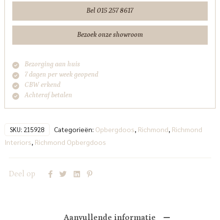
aantal
Bel 015 257 8617
Bezoek onze showroom
Bezorging aan huis
7 dagen per week geopend
CBW erkend
Achteraf betalen
Categorieën:
Opbergdoos
,
Richmond
,
Richmond
SKU:
215928
Interiors
,
Richmond Opbergdoos
Deel op
Aanvullende informatie