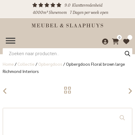
9.0
Klanttevredenheid
4000m² Showroom
7 Dagen per week open
0
Producten
zoeken
Home
/
Collectie
/
Opbergdoos
/
Opbergdoos Floral brown large
Richmond Interiors