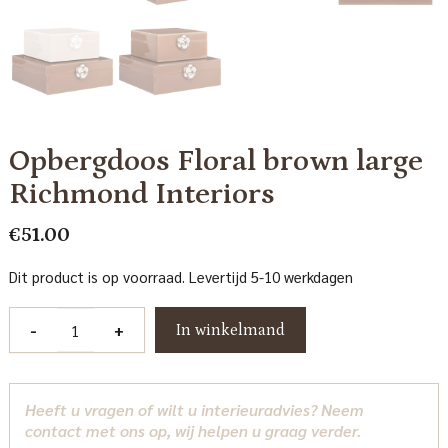
Opbergdoos Floral brown large
Richmond Interiors
€
51.00
Dit product is op voorraad. Levertijd 5-10 werkdagen
Opbergdoos
-
+
In winkelmand
Floral
brown
large
Heeft u vragen of wilt u interieuradvies? Neem
Richmond
contact met ons op, wij helpen u graag verder.
Interiors